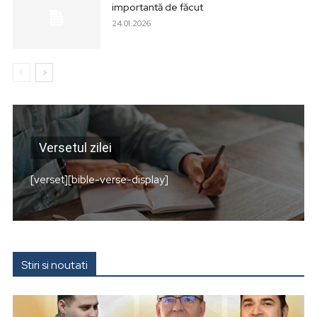
importantă de făcut
24.01.2026
Versetul zilei
[verset][bible-verse-display]
Stiri si noutati