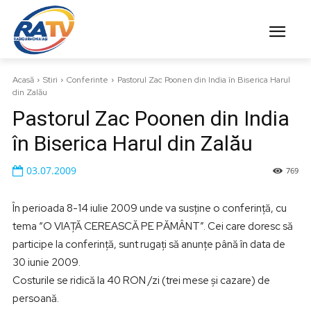
Acasă
Stiri
Conferinte
Pastorul Zac Poonen din India în Biserica Harul
din Zalău
Pastorul Zac Poonen din India
în Biserica Harul din Zalău
03.07.2009
769
În perioada 8-14 iulie 2009 unde va susţine o conferinţă, cu
tema “O VIAŢĂ CEREASCĂ PE PĂMÂNT”. Cei care doresc să
participe la conferinţă, sunt rugaţi să anunţe până în data de
30 iunie 2009.
Costurile se ridică la 40 RON /zi (trei mese şi cazare) de
persoană.