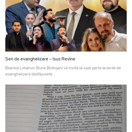
Seri de evanghelizare – Isus Revine
Biserica Limanuri Bune Botoșani vă invită să luați parte la serile de
evanghelizare desfășurate...