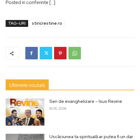
Posted in conferinte […]
TAG-URI
stiricrestine.ro
Ultimele noutati
Seri de evanghelizare – Isus Revine
16.05.2026
Uscăciunea ta spirituală ar putea fi un dar