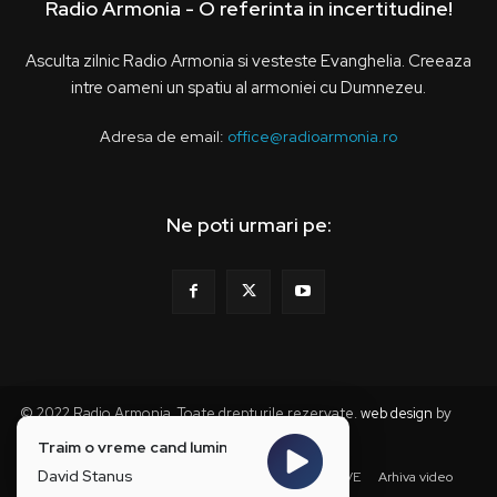
Radio Armonia - O referinta in incertitudine!
Asculta zilnic Radio Armonia si vesteste Evanghelia. Creeaza
intre oameni un spatiu al armoniei cu Dumnezeu.
Adresa de email:
office@radioarmonia.ro
Ne poti urmari pe:
© 2022 Radio Armonia. Toate drepturile rezervate.
web design
by
webzz
Traim o vreme cand lumina
David Stanus
Acasa
Anunturi
Grila Programe
Stiri
LIVE
Arhiva video