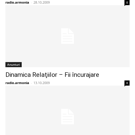
radio.armonia
-
28.10.2009
0
Anunturi
Dinamica Relaţiilor – Fii încurajare
radio.armonia
-
13.10.2009
0