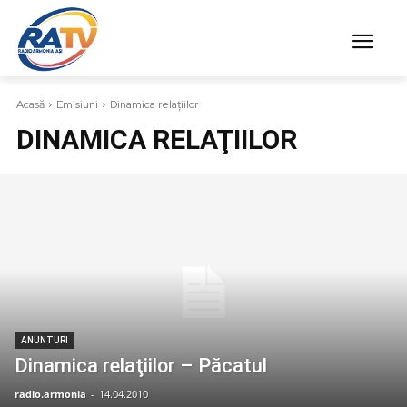
Acasă
Emisiuni
Dinamica relaţiilor
DINAMICA RELAŢIILOR
ANUNTURI
Dinamica relaţiilor – Păcatul
radio.armonia
-
14.04.2010