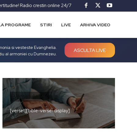
ertitudine! Radio crestin online 24/7
LA PROGRAME
STIRI
LIVE
ARHIVA VIDEO
rmonia si vesteste Evanghelia.
ASCULTA LIVE
tiu al armoniei cu Dumnezeu.
Versetul zilei
[verset][bible-verse-display]