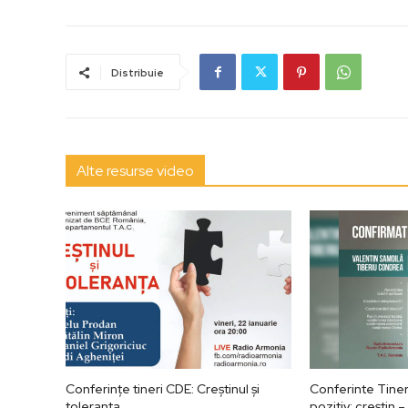
Distribuie
Alte resurse video
Conferințe tineri CDE: Creștinul și
Conferinte Tine
toleranța
pozitiv: creștin 