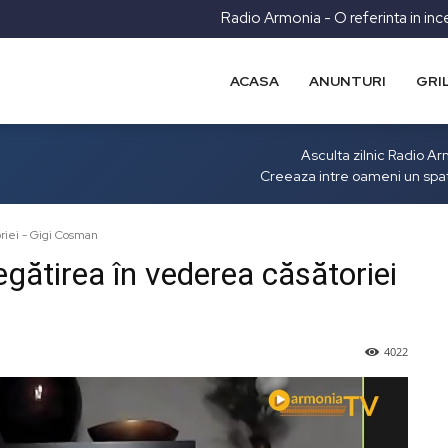
Radio Armonia - O referinta in inc
ACASA
ANUNTURI
GRI
Asculta zilnic Radio A
Creeaza intre oameni un spa
riei - Gigi Cosman
gătirea în vederea căsătoriei
4022