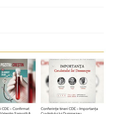
ri CDE – Confirmat
Conferințe tineri CDE – Importanța
– Valentin Samoilă &
Cuvântului lui Dumnezeu