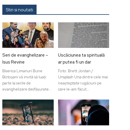
Stiri si noutati
Seri de evanghelizare –
Uscăciunea ta spirituală
Isus Revine
ar putea fi un dar
Biserica Limanuri Bune
Foto: Brett Jordan /
Botoșani vă invită să luați
Unsplash Una dintre cele mai
parte la serile de
neașteptate rugăciuni pe
evanghelizare desfășurate...
care le-am făcut...