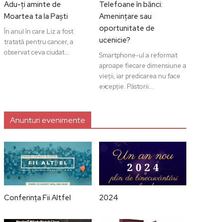
Adu-ți aminte de
Telefoane în bănci:
Moartea ta la Paști
Amenințare sau
oportunitate de
În anul în care Liz a fost
ucenicie?
tratată pentru cancer, a
observat ceva ciudat...
Smartphone-ul a reformat
aproape fiecare dimensiune a
vieții, iar predicarea nu face
excepție. Păstorii...
Anunturi evenimente
Conferința Fii Altfel
2024