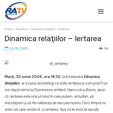
Acasă
Anunturi
Dinamica relaţiilor - Iertarea
Dinamica relaţiilor – Iertarea
30.06.2009
596
Marţi, 30 iunie 2009, ora 18:30
, la Emisiunea
Dinamica
Relaţiilor
, ai ocazia să înţelegi ce este iertarea şi cum poţi fi un
om după inima lui Dumnezeu iertând. Hancock şi Burns, spun
că:
Iertarea este unicul mod în care putem, simultan, să
îmbrăţişăm şi să fim eliberaţi de trecutul nostru
. Deci timpul nu
este cel care vindecă, ci iertarea. Aşa că te invit să asculţi