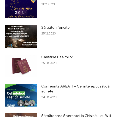
31.12.2023
Sărbători fericite!
25.12.2023
Cântările Psalmilor
25.08.2023
Conferința AREA III – Cel înțelept câștigă
suflete
24.08.2023
Sărbătoarea Speranței la Chișinău, cu Will