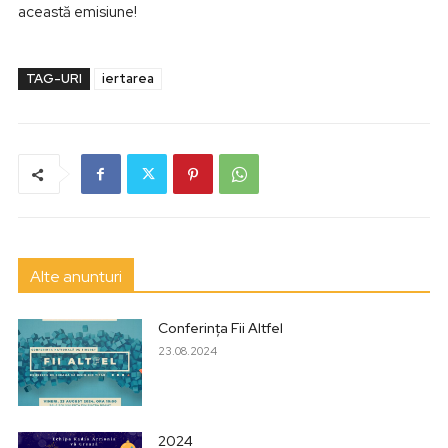
această emisiune!
TAG-URI
iertarea
Alte anunturi
Conferința Fii Altfel
23.08.2024
2024