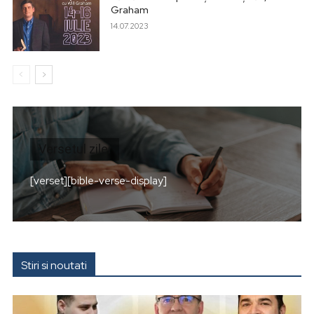
Graham
14.07.2023
Versetul zilei
[verset][bible-verse-display]
Stiri si noutati