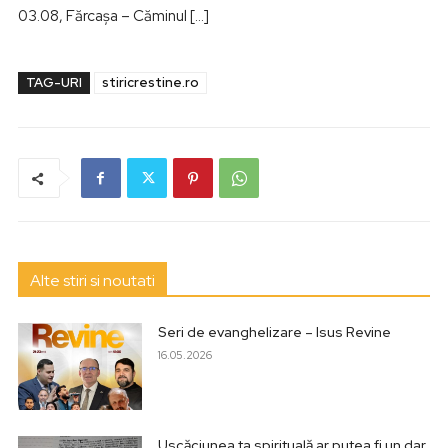
03.08, Fărcaşa – Căminul […]
TAG-URI
stiricrestine.ro
Alte stiri si noutati
Seri de evanghelizare – Isus Revine
16.05.2026
Uscăciunea ta spirituală ar putea fi un dar