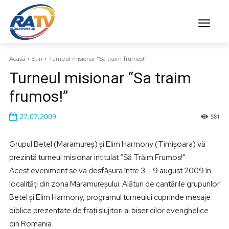
Acasă
Stiri
Turneul misionar “Sa traim frumos!”
Turneul misionar “Sa traim
frumos!”
27.07.2009
581
Grupul Betel (Maramureş) şi Elim Harmony (Timişoara) vă
prezintă turneul misionar intitulat “Să Trăim Frumos!”
Acest eveniment se va desfăşura între 3 – 9 august 2009 în
localităţi din zona Maramureşului. Alături de cantările grupurilor
Betel şi Elim Harmony, programul turneului cuprinde mesaje
biblice prezentate de fraţi slujitori ai bisericilor evenghelice
din Romania.