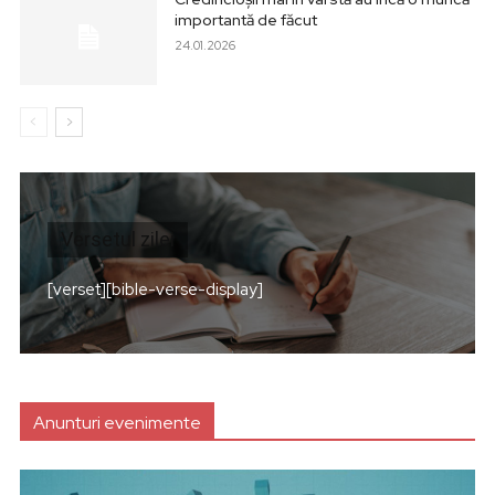
importantă de făcut
24.01.2026
Versetul zilei
[verset][bible-verse-display]
Anunturi evenimente