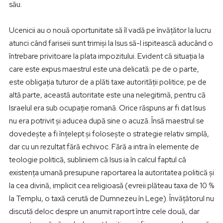
său.
Ucenicii au o nouă oportunitate să îl vadă pe învățător la lucru
atunci când fariseii sunt trimiși la Isus să-l ispitească aducând o
întrebare privitoare la plata impozitului. Evident că situația la
care este expus maestrul este una delicată: pe de o parte,
este obligația tuturor de a plăti taxe autorității politice; pe de
altă parte, această autoritate este una nelegitimă, pentru că
Israelul era sub ocupație romană. Orice răspuns ar fi dat Isus
nu era potrivit și aducea după sine o acuză. Însă maestrul se
dovedește a fi înțelept și folosește o strategie relativ simplă,
dar cu un rezultat fără echivoc. Fără a intra în elemente de
teologie politică, subliniem că Isus ia în calcul faptul că
existența umană presupune raportarea la autoritatea politică și
la cea divină, implicit cea religioasă (evreii plăteau taxa de 10 %
la Templu, o taxă cerută de Dumnezeu în Lege). Învățătorul nu
discută deloc despre un anumit raport între cele două, dar