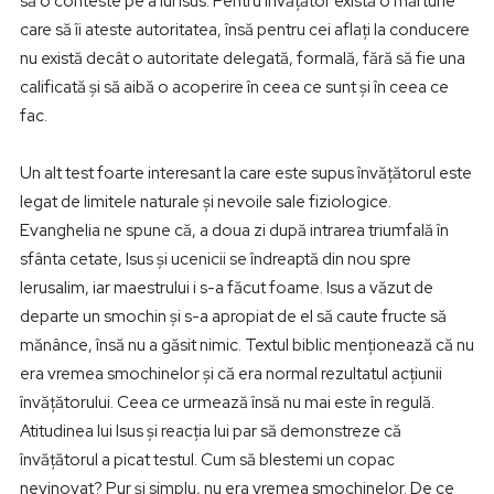
să o conteste pe a lui Isus. Pentru învățător există o mărturie
care să îi ateste autoritatea, însă pentru cei aflați la conducere
nu există decât o autoritate delegată, formală, fără să fie una
calificată și să aibă o acoperire în ceea ce sunt și în ceea ce
fac.
Un alt test foarte interesant la care este supus învățătorul este
legat de limitele naturale și nevoile sale fiziologice.
Evanghelia ne spune că, a doua zi după intrarea triumfală în
sfânta cetate, Isus și ucenicii se îndreaptă din nou spre
Ierusalim, iar maestrului i s-a făcut foame. Isus a văzut de
departe un smochin și s-a apropiat de el să caute fructe să
mănânce, însă nu a găsit nimic. Textul biblic menționează că nu
era vremea smochinelor și că era normal rezultatul acțiunii
învățătorului. Ceea ce urmează însă nu mai este în regulă.
Atitudinea lui Isus și reacția lui par să demonstreze că
învățătorul a picat testul. Cum să blestemi un copac
nevinovat? Pur și simplu, nu era vremea smochinelor. De ce