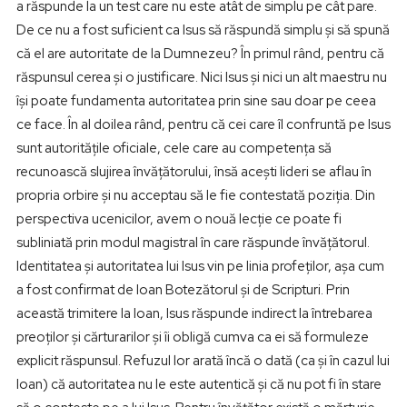
a răspunde la un test care nu este atât de simplu pe cât pare.
De ce nu a fost suficient ca Isus să răspundă simplu și să spună
că el are autoritate de la Dumnezeu? În primul rând, pentru că
răspunsul cerea și o justificare. Nici Isus și nici un alt maestru nu
își poate fundamenta autoritatea prin sine sau doar pe ceea
ce face. În al doilea rând, pentru că cei care îl confruntă pe Isus
sunt autoritățile oficiale, cele care au competența să
recunoască slujirea învățătorului, însă acești lideri se aflau în
propria orbire și nu acceptau să le fie contestată poziția. Din
perspectiva ucenicilor, avem o nouă lecție ce poate fi
subliniată prin modul magistral în care răspunde învățătorul.
Identitatea și autoritatea lui Isus vin pe linia profeților, așa cum
a fost confirmat de Ioan Botezătorul și de Scripturi. Prin
această trimitere la Ioan, Isus răspunde indirect la întrebarea
preoților și cărturarilor și îi obligă cumva ca ei să formuleze
explicit răspunsul. Refuzul lor arată încă o dată (ca și în cazul lui
Ioan) că autoritatea nu le este autentică și că nu pot fi în stare