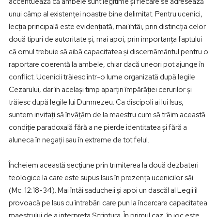
accentuează că ambele sunt legitime și fiecare se adresează
unui câmp al existenței noastre bine delimitat. Pentru ucenici,
lecția principală este evidențiată, mai întâi, prin distincția celor
două tipuri de autoritate și, mai apoi, prin importanța faptului
că omul trebuie să aibă capacitatea și discernământul pentru o
raportare coerentă la ambele, chiar dacă uneori pot ajunge în
conflict. Ucenicii trăiesc într-o lume organizată după legile
Cezarului, dar în același timp aparțin împărăției cerurilor și
trăiesc după legile lui Dumnezeu. Ca discipoli ai lui Isus,
suntem invitați să învățăm de la maestru cum să trăim această
condiție paradoxală fără a ne pierde identitatea și fără a
aluneca în negații sau în extreme de tot felul.
Încheiem această secțiune prin trimiterea la două dezbateri
teologice la care este supus Isus în prezența ucenicilor săi
(Mc. 12:18-34). Mai întâi saducheii și apoi un dascăl al Legii îl
provoacă pe Isus cu întrebări care pun la încercare capacitatea
maestrului de a interpreta Scriptura. În primul caz, în joc este