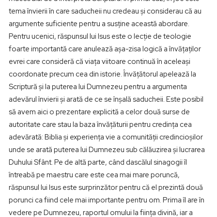
tema învierii în care saducheii nu credeau și considerau că au
argumente suficiente pentru a susține această abordare.
Pentru ucenici, răspunsul lui Isus este o lecție de teologie
foarte importantă care anulează așa-zisa logică a învățaților
evrei care consideră că viața viitoare continuă în aceleași
coordonate precum cea din istorie. Învățătorul apelează la
Scriptură și la puterea lui Dumnezeu pentru a argumenta
adevărul învierii și arată de ce se înșală saducheii. Este posibil
să avem aici o prezentare explicită a celor două surse de
autoritate care stau la baza învățăturii pentru credința cea
adevărată: Biblia și experiența vie a comunității credincioșilor
unde se arată puterea lui Dumnezeu sub călăuzirea și lucrarea
Duhului Sfânt. Pe de altă parte, când dascălul sinagogii îl
întreabă pe maestru care este cea mai mare poruncă,
răspunsul lui Isus este surprinzător pentru că el prezintă două
porunci ca fiind cele mai importante pentru om. Prima îl are în
vedere pe Dumnezeu, raportul omului la ființa divină, iar a