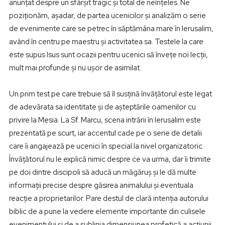
anunțat despre un sfârșit tragic și total de neînțeles. Ne
poziționăm, așadar, de partea ucenicilor și analizăm o serie
de evenimente care se petrec în săptămâna mare în Ierusalim,
având în centru pe maestru și activitatea sa. Testele la care
este supus Isus sunt ocazii pentru ucenici să învețe noi lecții,
mult mai profunde și nu ușor de asimilat.
Un prim test pe care trebuie să îl susțină învățătorul este legat
de adevărata sa identitate și de așteptările oamenilor cu
privire la Mesia. La Sf. Marcu, scena intrării în Ierusalim este
prezentată pe scurt, iar accentul cade pe o serie de detalii
care îi angajează pe ucenici în special la nivel organizatoric.
Învățătorul nu le explică nimic despre ce va urma, dar îi trimite
pe doi dintre discipoli să aducă un măgăruș și le dă multe
informații precise despre găsirea animalului și eventuala
reacție a proprietarilor. Pare destul de clară intenția autorului
biblic de a pune la vedere elemente importante din culisele
evenimentului și de a sublinia dimensiunea profetică a acțiunii.