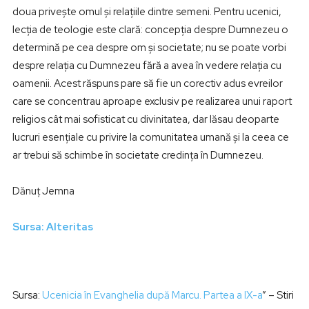
doua privește omul și relațiile dintre semeni. Pentru ucenici,
lecția de teologie este clară: concepția despre Dumnezeu o
determină pe cea despre om și societate; nu se poate vorbi
despre relația cu Dumnezeu fără a avea în vedere relația cu
oamenii. Acest răspuns pare să fie un corectiv adus evreilor
care se concentrau aproape exclusiv pe realizarea unui raport
religios cât mai sofisticat cu divinitatea, dar lăsau deoparte
lucruri esențiale cu privire la comunitatea umană și la ceea ce
ar trebui să schimbe în societate credința în Dumnezeu.
Dănuț Jemna
Sursa: Alteritas
Sursa:
Ucenicia în Evanghelia după Marcu. Partea a IX-a
” – Stiri