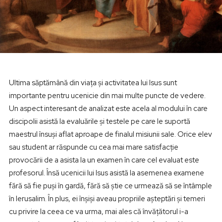
Ultima săptămână din viața și activitatea lui Isus sunt
importante pentru ucenicie din mai multe puncte de vedere.
Un aspect interesant de analizat este acela al modului în care
discipolii asistă la evaluările și testele pe care le suportă
maestrul însuși aflat aproape de finalul misiunii sale. Orice elev
sau student ar răspunde cu cea mai mare satisfacție
provocării de a asista la un examen în care cel evaluat este
profesorul. Însă ucenicii lui Isus asistă la asemenea examene
fără să fie puși în gardă, fără să știe ce urmează să se întâmple
în Ierusalim. În plus, ei înșiși aveau propriile așteptări și temeri
cu privire la ceea ce va urma, mai ales că învățătorul i-a