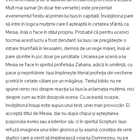
Mult mai sumar (în doar trei versete) este prezentat
evenimentul festiv al primirii lui Isus în capitală. Învățătorul pare
să intre în logica mulțimii care îl așteaptă în cetatea sfântă ca
Mesia, însă o face în stilul propriu. Probabil că pentru ucenici
tocmai acest lucru a fost derutant: lui Isus i se pregătește o
intrare triumfală în Ierusalim, demnă de un rege măreț, însă el
pare să intre în joc doar pe jumătate. Urcarea pe scenă a lui
Mesia se face în spiritul profetului Zaharia, adică în umilință, cu
pace și neprihănire. Isus împlinește literal profeția din vechime
și intră în cetate călare pe un măgăruș. Textul biblic nu ne
spune nimic nici despre reacția lui Isus la aclamația mulțimii, nici
despre cum au trăit discipolii scena. Cu această ocazie,
învățătorul însuși este supus unui test, unei mari provocări. El
acceptă titlul de Mesia, dar nu după chipul și așteptarea
poporului evreu sau a liderilor săi, ci în spiritul Scripturii. Isus
refuză imaginea unui lider glorios și își asumă condiția de umil
slujitor care a venit să împlinească voia lui Dumnezeu, nu pe