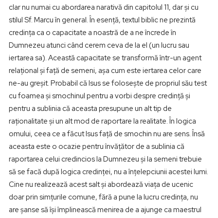
clar nu numai cu abordarea narativă din capitolul 11, dar și cu
stilul Sf. Marcu în general. În esență, textul biblic ne prezintă
credința ca o capacitate a noastră de a ne încrede în
Dumnezeu atunci când cerem ceva de la el (un lucru sau
iertarea sa). Această capacitate se transformă într-un agent
relațional și față de semeni, așa cum este iertarea celor care
ne-au greșit. Probabil că Isus se folosește de propriul său test
cu foamea și smochinul pentru a vorbi despre credință și
pentru a sublinia că aceasta presupune un alt tip de
raționalitate și un alt mod de raportare la realitate. În logica
omului, ceea ce a făcut Isus față de smochin nu are sens. Însă
aceasta este o ocazie pentru învățător de a sublinia că
raportarea celui credincios la Dumnezeu și la semeni trebuie
să se facă după logica credinței, nu a înțelepciunii acestei lumi.
Cine nu realizează acest salt și abordează viața de ucenic
doar prin simțurile comune, fără a pune la lucru credința, nu
are șanse să își împlinească menirea de a ajunge ca maestrul