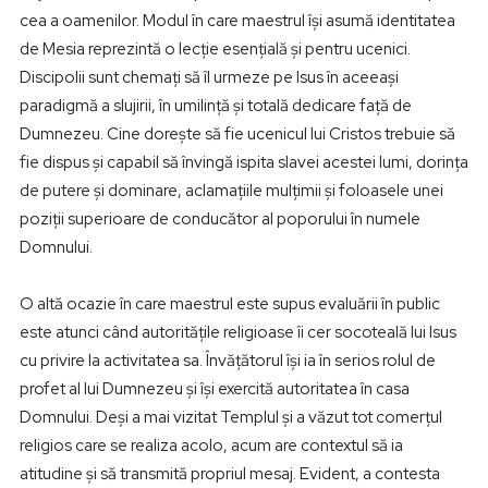
cea a oamenilor. Modul în care maestrul își asumă identitatea
de Mesia reprezintă o lecție esențială și pentru ucenici.
Discipolii sunt chemați să îl urmeze pe Isus în aceeași
paradigmă a slujirii, în umilință și totală dedicare față de
Dumnezeu. Cine dorește să fie ucenicul lui Cristos trebuie să
fie dispus și capabil să învingă ispita slavei acestei lumi, dorința
de putere și dominare, aclamațiile mulțimii și foloasele unei
poziții superioare de conducător al poporului în numele
Domnului.
O altă ocazie în care maestrul este supus evaluării în public
este atunci când autoritățile religioase îi cer socoteală lui Isus
cu privire la activitatea sa. Învățătorul își ia în serios rolul de
profet al lui Dumnezeu și își exercită autoritatea în casa
Domnului. Deși a mai vizitat Templul și a văzut tot comerțul
religios care se realiza acolo, acum are contextul să ia
atitudine și să transmită propriul mesaj. Evident, a contesta