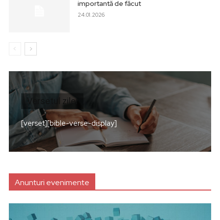
importantă de făcut
24.01.2026
Versetul zilei
[verset][bible-verse-display]
Anunturi evenimente