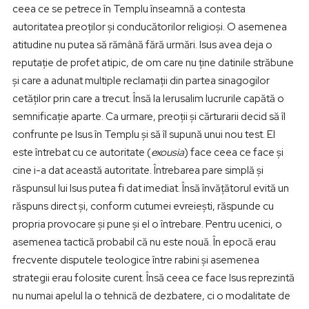
ceea ce se petrece în Templu înseamnă a contesta
autoritatea preoților și conducătorilor religioși. O asemenea
atitudine nu putea să rămână fără urmări. Isus avea deja o
reputație de profet atipic, de om care nu ține datinile străbune
și care a adunat multiple reclamații din partea sinagogilor
cetăților prin care a trecut. Însă la Ierusalim lucrurile capătă o
semnificație aparte. Ca urmare, preoții și cărturarii decid să îl
confrunte pe Isus în Templu și să îl supună unui nou test. El
este întrebat cu ce autoritate (
exousia
) face ceea ce face și
cine i-a dat această autoritate. Întrebarea pare simplă și
răspunsul lui Isus putea fi dat imediat. Însă învățătorul evită un
răspuns direct și, conform cutumei evreiești, răspunde cu
propria provocare și pune și el o întrebare. Pentru ucenici, o
asemenea tactică probabil că nu este nouă. În epocă erau
frecvente disputele teologice între rabini și asemenea
strategii erau folosite curent. Însă ceea ce face Isus reprezintă
nu numai apelul la o tehnică de dezbatere, ci o modalitate de