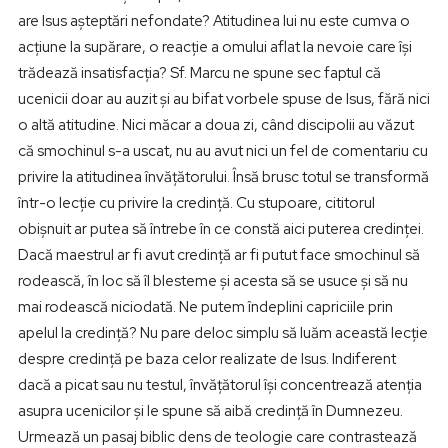
are Isus așteptări nefondate? Atitudinea lui nu este cumva o
acțiune la supărare, o reacție a omului aflat la nevoie care își
trădează insatisfacția? Sf. Marcu ne spune sec faptul că
ucenicii doar au auzit și au bifat vorbele spuse de Isus, fără nici
o altă atitudine. Nici măcar a doua zi, când discipolii au văzut
că smochinul s-a uscat, nu au avut nici un fel de comentariu cu
privire la atitudinea învățătorului. Însă brusc totul se transformă
într-o lecție cu privire la credință. Cu stupoare, cititorul
obișnuit ar putea să întrebe în ce constă aici puterea credinței.
Dacă maestrul ar fi avut credință ar fi putut face smochinul să
rodească, în loc să îl blesteme și acesta să se usuce și să nu
mai rodească niciodată. Ne putem îndeplini capriciile prin
apelul la credință? Nu pare deloc simplu să luăm această lecție
despre credință pe baza celor realizate de Isus. Indiferent
dacă a picat sau nu testul, învățătorul își concentrează atenția
asupra ucenicilor și le spune să aibă credință în Dumnezeu.
Urmează un pasaj biblic dens de teologie care contrastează