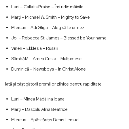
Luni – Callatis Praise – Îmi ridic mâinile
Marţi – Michael W. Smith – Mighty to Save
Miercuri – Adi Gliga – Aleg să te urmez
Joi – Rebecca St. James – Blessed be Your name
Vineri – Ekklesia – Rusalii
Sâmbătă – Ami şi Crista – Mulţumesc
Duminică – Newsboys – In Christ Alone
Iată şi câştigătorii premiilor zilnice pentru rapiditate:
Luni – Minea Mădălina Ioana
Marţi – Dascălu Alina Beatrice
Miercuri – Apăscăriţei Denis Lemuel