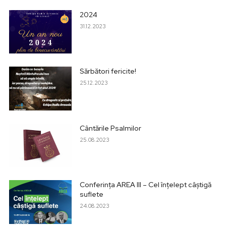
2024
31.12.2023
Sărbători fericite!
25.12.2023
Cântările Psalmilor
25.08.2023
Conferința AREA III – Cel înțelept câștigă
suflete
24.08.2023