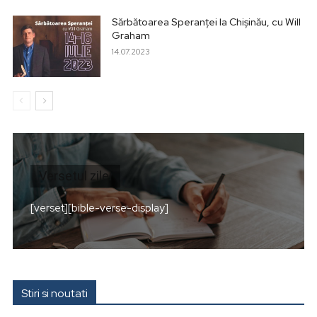
Sărbătoarea Speranței la Chișinău, cu Will
Graham
14.07.2023
Versetul zilei
[verset][bible-verse-display]
Stiri si noutati