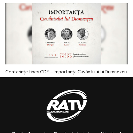
Conferințe tineri CDE – Importanța Cuvântului lui Dumnezeu