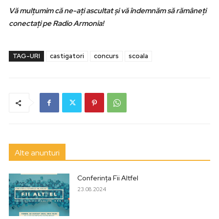
Vă mulţumim că ne-aţi ascultat şi vă îndemnăm să rămâneţi
conectaţi pe Radio Armonia!
TAG-URI
castigatori
concurs
scoala
Alte anunturi
Conferința Fii Altfel
23.08.2024