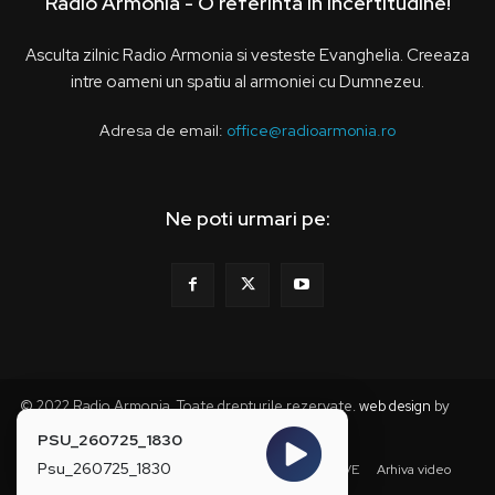
Radio Armonia - O referinta in incertitudine!
Asculta zilnic Radio Armonia si vesteste Evanghelia. Creeaza
intre oameni un spatiu al armoniei cu Dumnezeu.
Adresa de email:
office@radioarmonia.ro
Ne poti urmari pe:
© 2022 Radio Armonia. Toate drepturile rezervate.
web design
by
webzz
PSU_260725_1830
Psu_260725_1830
Acasa
Anunturi
Grila Programe
Stiri
LIVE
Arhiva video