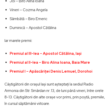
Joi – Biro Alina Ioana
Vineri – Cozma Angela
Sâmbătă – Biro Emeric
Duminică – Apostol Cătălina
Iar marele premii:
Premiul al III-lea – Apostol Cătălina, Iaşi
Premiul al II-lea – Biro Alina Ioana, Baia Mare
Premiul I – Apăscăriţei Denis Lemuel, Dorohoi
Câştigătorii din oraşul Iaşi sunt aşteptaţi la sediul Radio
Armonia din Str. Smârdan nr .13, de luni până vineri, între orele
8-13. Câştigătorii din alte oraşe vor primi, prin poştă, premiile,
în cursul săptămânii viitoare.