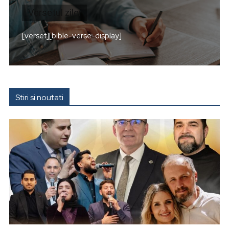
Versetul zilei
[verset][bible-verse-display]
Stiri si noutati