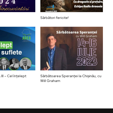
Sărbători fericite!
II – Cel înțelept
Sărbătoarea Speranței la Chișinău, cu
Will Graham