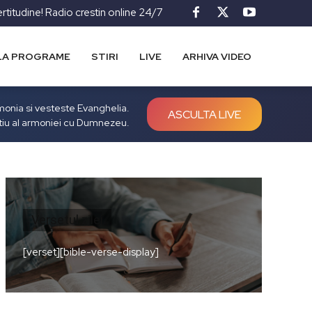
ertitudine! Radio crestin online 24/7
LA PROGRAME
STIRI
LIVE
ARHIVA VIDEO
rmonia si vesteste Evanghelia.
ASCULTA LIVE
tiu al armoniei cu Dumnezeu.
Versetul zilei
[verset][bible-verse-display]