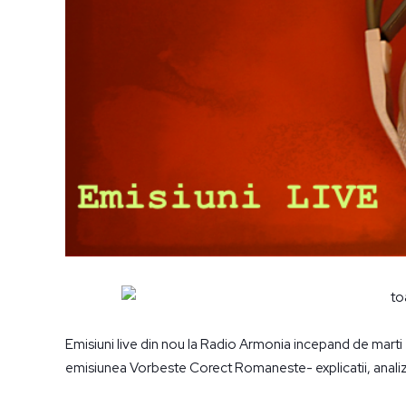
Emisiuni live din nou la Radio Armonia incepand de mart
emisiunea Vorbeste Corect Romaneste- explicatii, anali