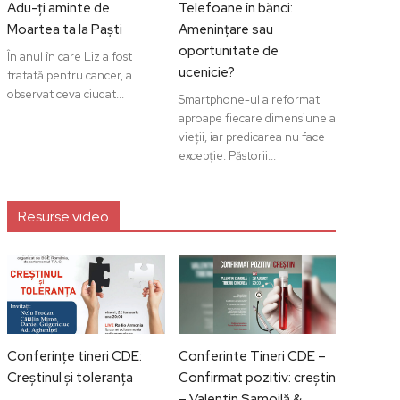
Adu-ți aminte de
Telefoane în bănci:
Moartea ta la Paști
Amenințare sau
oportunitate de
În anul în care Liz a fost
ucenicie?
tratată pentru cancer, a
observat ceva ciudat...
Smartphone-ul a reformat
aproape fiecare dimensiune a
vieții, iar predicarea nu face
excepție. Păstorii...
Resurse video
Conferințe tineri CDE:
Conferinte Tineri CDE –
Creștinul și toleranța
Confirmat pozitiv: creștin
– Valentin Samoilă &