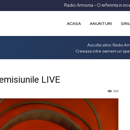
Radio Armonia - O referinta in inc
ACASA
ANUNTURI
GRI
Asculta zilnic Radio A
Creeaza intre oameni un spa
emisiunile LIVE
594