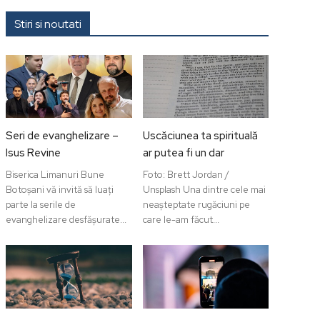
Stiri si noutati
Seri de evanghelizare –
Uscăciunea ta spirituală
Isus Revine
ar putea fi un dar
Biserica Limanuri Bune
Foto: Brett Jordan /
Botoșani vă invită să luați
Unsplash Una dintre cele mai
parte la serile de
neașteptate rugăciuni pe
evanghelizare desfășurate...
care le-am făcut...