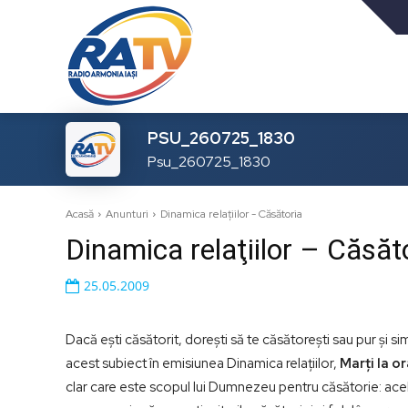
PSU_260725_1830
Psu_260725_1830
Acasă
Anunturi
Dinamica relaţiilor - Căsătoria
Dinamica relaţiilor – Căsăt
25.05.2009
Dacă eşti căsătorit, doreşti să te căsătoreşti sau pur şi si
acest subiect în emisiunea Dinamica relaţiilor,
Marţi la o
clar care este scopul lui Dumnezeu pentru căsătorie: ace