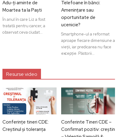
Adu-ți aminte de
Telefoane în bănci:
Moartea ta la Paști
Amenințare sau
oportunitate de
În anul în care Liz a fost
ucenicie?
tratată pentru cancer, a
observat ceva ciudat...
Smartphone-ul a reformat
aproape fiecare dimensiune a
vieții, iar predicarea nu face
excepție. Păstorii...
Resurse video
Conferințe tineri CDE:
Conferinte Tineri CDE –
Creștinul și toleranța
Confirmat pozitiv: creștin
– Valentin Samoilă &