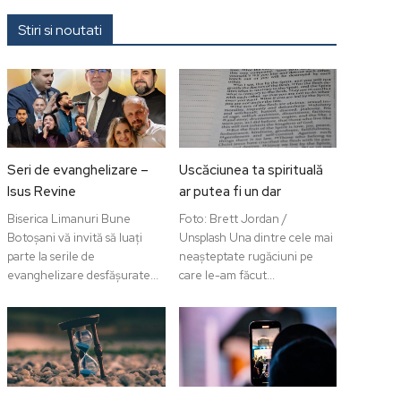
Stiri si noutati
Seri de evanghelizare –
Uscăciunea ta spirituală
Isus Revine
ar putea fi un dar
Biserica Limanuri Bune
Foto: Brett Jordan /
Botoșani vă invită să luați
Unsplash Una dintre cele mai
parte la serile de
neașteptate rugăciuni pe
evanghelizare desfășurate...
care le-am făcut...