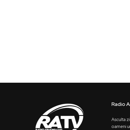
Radio A
Asculta z
oameni un