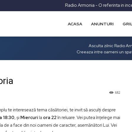
Radio Armonia - O referinta in inc
ACASA
ANUNTURI
GRI
Asculta zilnic Radio A
Creeaza intre oameni un spa
oria
682
mplu te interesează tema căsătoriei, te invit să asculţi despre
ra 18:30
, şi
Miercuri
la
ora 22
în reluare. Vei putea înţelege mai
la de a face din noi oameni de caracter, asemănători Lui. Vei