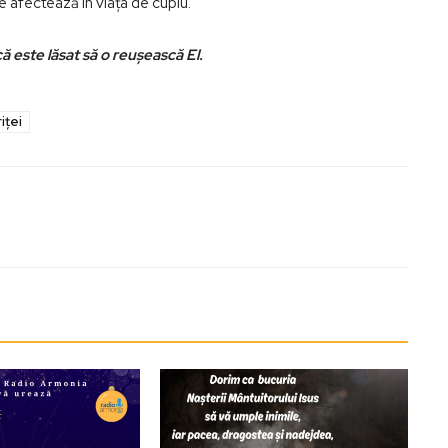
ne afectează în viaţa de cuplu.
 este lăsat să o reuşească El.
iţei