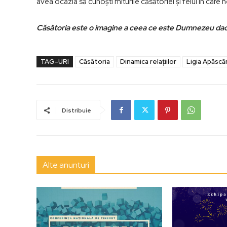
avea ocazia să cunoşti miturile căsătoriei şi felul în care 
Căsătoria este o imagine a ceea ce este Dumnezeu dacă
TAG-URI
Căsătoria
Dinamica relaţiilor
Ligia Apăscăr
Distribuie
Alte anunturi