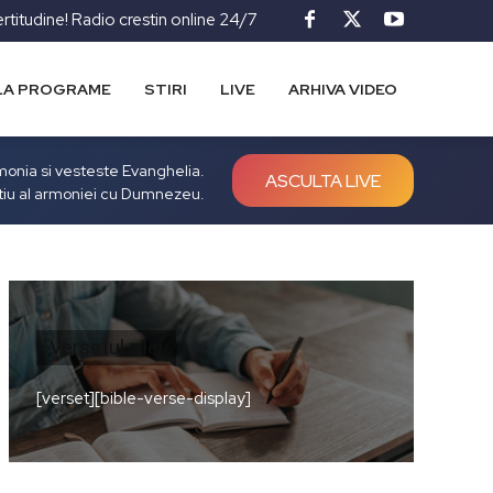
ertitudine! Radio crestin online 24/7
LA PROGRAME
STIRI
LIVE
ARHIVA VIDEO
rmonia si vesteste Evanghelia.
ASCULTA LIVE
tiu al armoniei cu Dumnezeu.
Versetul zilei
[verset][bible-verse-display]