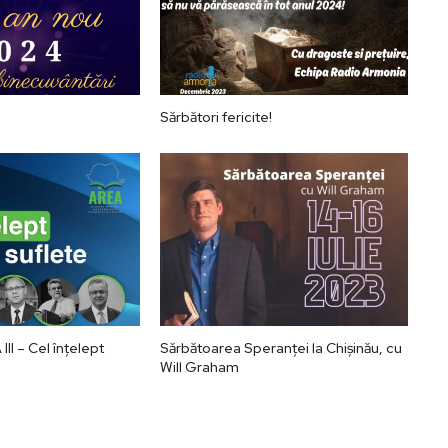
Sărbători fericite!
II – Cel înțelept
Sărbătoarea Speranței la Chișinău, cu
Will Graham