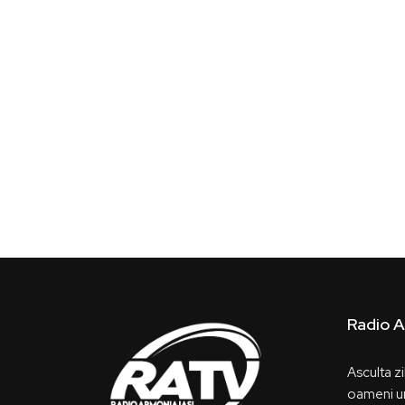
Radio A
Asculta z
oameni un