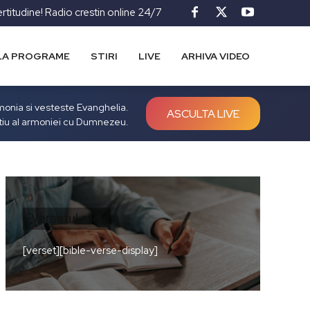
ertitudine! Radio crestin online 24/7
LA PROGRAME
STIRI
LIVE
ARHIVA VIDEO
rmonia si vesteste Evanghelia.
ASCULTA LIVE
tiu al armoniei cu Dumnezeu.
Versetul zilei
[verset][bible-verse-display]