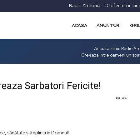
Radio Armonia - O referinta in inc
ACASA
ANUNTURI
GRI
Asculta zilnic Radio A
Creeaza intre oameni un spa
eaza Sarbatori Fericite!
487
, sănătate și împliniri în Domnul!