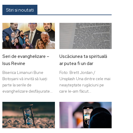
Stiri si noutati
Seri de evanghelizare –
Uscăciunea ta spirituală
Isus Revine
ar putea fi un dar
Biserica Limanuri Bune
Foto: Brett Jordan /
Botoșani vă invită să luați
Unsplash Una dintre cele mai
parte la serile de
neașteptate rugăciuni pe
evanghelizare desfășurate...
care le-am făcut...