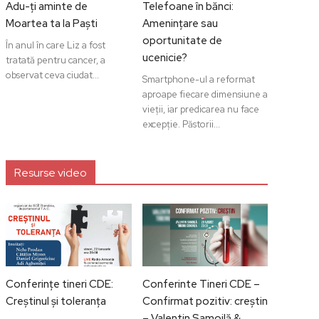
Adu-ți aminte de
Telefoane în bănci:
Moartea ta la Paști
Amenințare sau
oportunitate de
În anul în care Liz a fost
ucenicie?
tratată pentru cancer, a
observat ceva ciudat...
Smartphone-ul a reformat
aproape fiecare dimensiune a
vieții, iar predicarea nu face
excepție. Păstorii...
Resurse video
Conferințe tineri CDE:
Conferinte Tineri CDE –
Creștinul și toleranța
Confirmat pozitiv: creștin
– Valentin Samoilă &