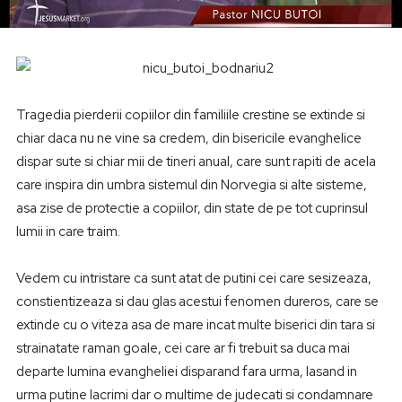
Tragedia pierderii copiilor din familiile crestine se extinde si
chiar daca nu ne vine sa credem, din bisericile evanghelice
dispar sute si chiar mii de tineri anual, care sunt rapiti de acela
care inspira din umbra sistemul din Norvegia si alte sisteme,
asa zise de protectie a copiilor, din state de pe tot cuprinsul
lumii in care traim.
Vedem cu intristare ca sunt atat de putini cei care sesizeaza,
constientizeaza si dau glas acestui fenomen dureros, care se
extinde cu o viteza asa de mare incat multe biserici din tara si
strainatate raman goale, cei care ar fi trebuit sa duca mai
departe lumina evangheliei disparand fara urma, lasand in
urma putine lacrimi dar o multime de judecati si condamnare