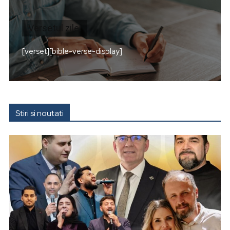
Versetul zilei
[verset][bible-verse-display]
Stiri si noutati