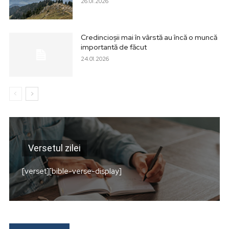
26.01.2026
Credincioșii mai în vârstă au încă o muncă
importantă de făcut
24.01.2026
Versetul zilei
[verset][bible-verse-display]