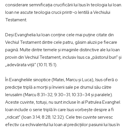
considerare semnificația crucificării lui Isus în teologia lui Ioan.
Ioan ne ascute teologia crucii printr-o lentilă a Vechiului
Testament.
Deși Evanghelia lui Ioan conține cele mai puține citate din
Vechiul Testament dintre cele patru, găsim aluzii pe fiecare
pagină. Multe dintre temele și imaginile distinctive ale lui Ioan
provin din Vechiul Testament, inclusiv Isus ca „păstorul bun” și
„adevărata viță” (10:11; 15:1).
În Evangheliile sinoptice (Matei, Marcu și Luca), Isus oferă o
predicție triplă a morții și învierii sale pe drumul său către
Ierusalim (Marcu 8:31–32; 9:30–31; 10:33–34 și paralele).
Aceste cuvinte, totuși, nu sunt incluse în al Patrulea Evanghel.
Ioan include o serie triplă în care Isus vorbește despre a fi
„ridicat” (Ioan 3:14; 8:28; 12:32). Cele trei cuvinte servesc
efectiv ca echivalentul lui Ioan al predicțiilor pasiunii lui Isus în