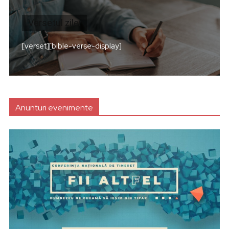
Versetul zilei
[verset][bible-verse-display]
Anunturi evenimente