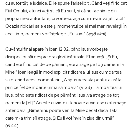
cu autoritățile iudaice. El le spune fariseilor: „Când veți fi ridicat
Fiul Omului, atunci veți ști că Eu sunt, și că nu fac nimic din
propria mea autoritate, ci vorbesc așa cum m-a învățat Tatăl.”
Ocazia ridicării sale este și momentul celei mai mari revelații. În
acel timp, oamenii vor înțelege: „Eu sunt” (
egō eimi
).
Cuvântul final apare în Ioan 12:32, când Isus vorbește
discipolilor săi despre ora glorificării sale. El anunță: „Și Eu,
când voi fi ridicat de pe pământ, voi atrage pe toți oamenii la
Mine.” Ioan leagă în mod explicit ridicarea lui Isus cu moartea
sa oferind acest comentariu: „A spus aceasta pentru a arăta
prin ce fel de moarte urma să moară” (v. 33). La moartea lui
Isus, când este ridicat de pe pământ, Isus „va atrage pe toți
oamenii la [el].” Aceste cuvinte ulterioare amintesc o afirmație
anterioară: „Nimeni nu poate veni la Mine decât dacă Tatăl
care m-a trimis îl atrage. Și Eu îl voi învia în ziua din urmă”
(6:44).