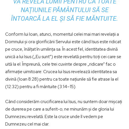
VA REVELA LUMII PENTRU CA TOATE
NAȚIUNILE PĂMÂNTULUI SĂ SE
ÎNTOARCĂ LA EL ȘI SĂ FIE MÂNTUITE.
Conform lui Ioan, atunci, momentul celei mai mari revelații a
Domnului și ora glorificării Servului este când Isus este ridicat
pe cruce, înălțat în umilința sa. În acest fel, identitatea divină
unică a lui Isus („Eu sunt”) este revelată pentru toți cei care se
uită la el. Împreună, cele trei cuvinte despre „ridicare” fac o
afirmație uimitoare: Crucea lui Isus revelează identitatea sa
divină (Ioan 8:28) pentru ca toate națiunile să fie atrase la el
(12:32) pentru a fi mântuite (3:14–15).
Când considerăm crucificarea lui Isus, nu suntem doar mișcați
de durerea pe care a suferit-o; ne minunăm și de gloria lui
Dumnezeu revelată. Este la cruce unde îl vedem pe
Dumnezeu cel mai clar.