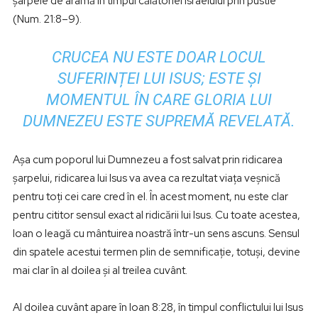
șarpele de aramă în timpul călătoriei Israelului prin pustie
(Num. 21:8–9).
CRUCEA NU ESTE DOAR LOCUL
SUFERINȚEI LUI ISUS; ESTE ȘI
MOMENTUL ÎN CARE GLORIA LUI
DUMNEZEU ESTE SUPREMĂ REVELATĂ.
Așa cum poporul lui Dumnezeu a fost salvat prin ridicarea
șarpelui, ridicarea lui Isus va avea ca rezultat viața veșnică
pentru toți cei care cred în el. În acest moment, nu este clar
pentru cititor sensul exact al ridicării lui Isus. Cu toate acestea,
Ioan o leagă cu mântuirea noastră într-un sens ascuns. Sensul
din spatele acestui termen plin de semnificație, totuși, devine
mai clar în al doilea și al treilea cuvânt.
Al doilea cuvânt apare în Ioan 8:28, în timpul conflictului lui Isus