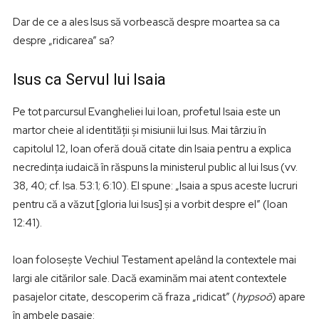
Dar de ce a ales Isus să vorbească despre moartea sa ca
despre „ridicarea” sa?
Isus ca Servul lui Isaia
Pe tot parcursul Evangheliei lui Ioan, profetul Isaia este un
martor cheie al identității și misiunii lui Isus. Mai târziu în
capitolul 12, Ioan oferă două citate din Isaia pentru a explica
necredința iudaică în răspuns la ministerul public al lui Isus (vv.
38, 40; cf. Isa. 53:1; 6:10). El spune: „Isaia a spus aceste lucruri
pentru că a văzut [gloria lui Isus] și a vorbit despre el” (Ioan
12:41).
Ioan folosește Vechiul Testament apelând la contextele mai
largi ale citărilor sale. Dacă examinăm mai atent contextele
pasajelor citate, descoperim că fraza „ridicat” (
hypsoō
) apare
în ambele pasaje: