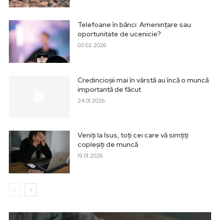
Telefoane în bănci: Amenințare sau
oportunitate de ucenicie?
03.02.2026
Credincioșii mai în vârstă au încă o muncă
importantă de făcut
24.01.2026
Veniți la Isus, toți cei care vă simțiți
copleșiți de muncă
19.01.2026