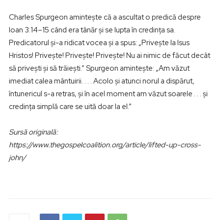
Charles Spurgeon amintește că a ascultat o predică despre
Ioan 3:14–15 când era tânăr și se lupta în credința sa.
Predicatorul și-a ridicat vocea și a spus: „Privește la Isus
Hristos! Privește! Privește! Privește! Nu ai nimic de făcut decât
să privești și să trăiești.” Spurgeon amintește: „Am văzut
imediat calea mântuirii. . . . Acolo și atunci norul a dispărut,
întunericul s-a retras, și în acel moment am văzut soarele . . . și
credința simplă care se uită doar la el.”
Sursă originală:
https://www.thegospelcoalition.org/article/lifted-up-cross-
john/