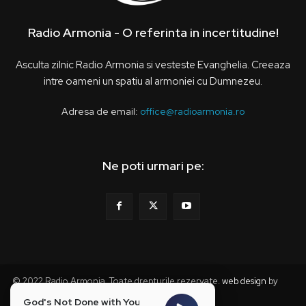
Radio Armonia - O referinta in incertitudine!
Asculta zilnic Radio Armonia si vesteste Evanghelia. Creeaza
intre oameni un spatiu al armoniei cu Dumnezeu.
Adresa de email:
office@radioarmonia.ro
Ne poti urmari pe:
© 2022 Radio Armonia. Toate drepturile rezervate.
web design
by
webzz
God's Not Done with You