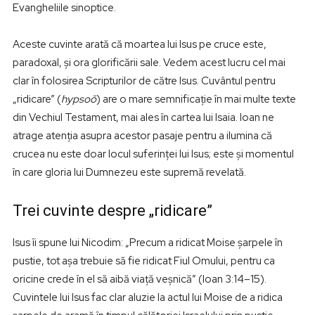
Evangheliile sinoptice.
Aceste cuvinte arată că moartea lui Isus pe cruce este,
paradoxal, și ora glorificării sale. Vedem acest lucru cel mai
clar în folosirea Scripturilor de către Isus. Cuvântul pentru
„ridicare” (
hypsoō
) are o mare semnificație în mai multe texte
din Vechiul Testament, mai ales în cartea lui Isaia. Ioan ne
atrage atenția asupra acestor pasaje pentru a ilumina că
crucea nu este doar locul suferinței lui Isus; este și momentul
în care gloria lui Dumnezeu este supremă revelată.
Trei cuvinte despre „ridicare”
Isus îi spune lui Nicodim: „Precum a ridicat Moise șarpele în
pustie, tot așa trebuie să fie ridicat Fiul Omului, pentru ca
oricine crede în el să aibă viață veșnică” (Ioan 3:14–15).
Cuvintele lui Isus fac clar aluzie la actul lui Moise de a ridica