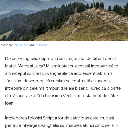
Photo by
Thanti Riess
on
Unsplash
De ce Evanghelia după Ioan se citește atât de diferit decât
Matei, Marcu și Luca? M-am luptat cu această întrebare când
am început să citesc Evangheliile ca adolescent. Abia mai
târziu am descoperit că creștinii se confruntă cu aceeași
întrebare din cele mai timpurii zile ale bisericii. Cred că o parte
din răspuns se află în folosirea Vechiului Testament de către
Ioan.
Înțelegerea folosirii Scripturilor de către Ioan este crucială
pentru a înțelege Evanghelia sa, mai ales atunci când se ia în