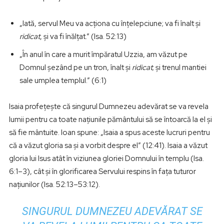
„Iată, servul Meu va acționa cu înțelepciune; va fi înalt și
ridicat
, și va fi înălțat.” (Isa. 52:13)
„În anul în care a murit împăratul Uzzia, am văzut pe
Domnul șezând pe un tron, înalt și
ridicat
; și trenul mantiei
sale umplea templul.” (6:1)
Isaia profețește că singurul Dumnezeu adevărat se va revela
lumii pentru ca toate națiunile pământului să se întoarcă la el și
să fie mântuite. Ioan spune: „Isaia a spus aceste lucruri pentru
că a văzut gloria sa și a vorbit despre el” (12:41). Isaia a văzut
gloria lui Isus atât în viziunea gloriei Domnului în templu (Isa.
6:1–3), cât și în glorificarea Servului respins în fața tuturor
națiunilor (Isa. 52:13–53:12).
SINGURUL DUMNEZEU ADEVĂRAT SE