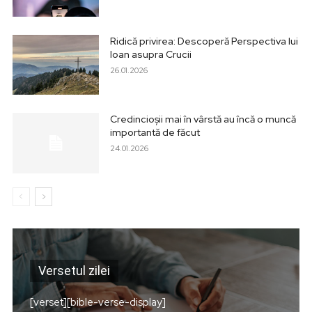
Ridică privirea: Descoperă Perspectiva lui
Ioan asupra Crucii
26.01.2026
Credincioșii mai în vârstă au încă o muncă
importantă de făcut
24.01.2026
Versetul zilei
[verset][bible-verse-display]