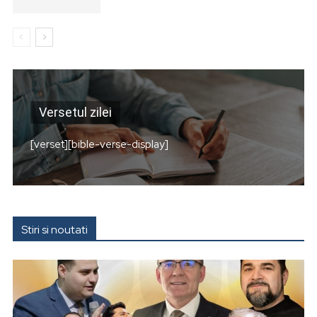
Versetul zilei
[verset][bible-verse-display]
Stiri si noutati