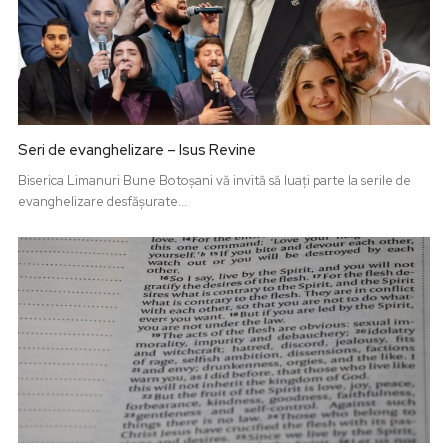
Seri de evanghelizare – Isus Revine
Biserica Limanuri Bune Botoșani vă invită să luați parte la serile de
evanghelizare desfășurate...