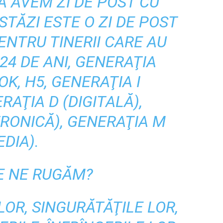
A AVEM ZI DE POST CU
STĂZI ESTE O ZI DE POST
ENTRU TINERII CARE AU
 24 DE ANI, GENERAŢIA
K, H5, GENERAŢIA I
RAŢIA D (DIGITALĂ),
RONICĂ), GENERAŢIA M
EDIA).
E NE RUGĂM?
OR, SINGURĂTĂŢILE LOR,