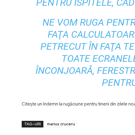
PENTRU ISPITELE, CĂD
NE VOM RUGA PENTR
FAŢA CALCULATOAR
PETRECUT ÎN FAŢA T
TOATE ECRANELE 
ÎNCONJOARĂ, FERESTR
PENTRU
Citeşte un îndemn la rugăciune pentru tinerii din zilele no
TAG-URI
marius cruceru