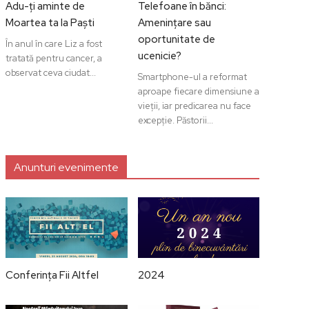
Adu-ți aminte de
Telefoane în bănci:
Moartea ta la Paști
Amenințare sau
oportunitate de
În anul în care Liz a fost
ucenicie?
tratată pentru cancer, a
observat ceva ciudat...
Smartphone-ul a reformat
aproape fiecare dimensiune a
vieții, iar predicarea nu face
excepție. Păstorii...
Anunturi evenimente
Conferința Fii Altfel
2024