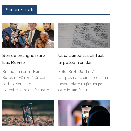
Stiri si noutati
Seri de evanghelizare –
Uscăciunea ta spirituală
Isus Revine
ar putea fi un dar
Biserica Limanuri Bune
Foto: Brett Jordan /
Botoșani vă invită să luați
Unsplash Una dintre cele mai
parte la serile de
neașteptate rugăciuni pe
evanghelizare desfășurate...
care le-am făcut...