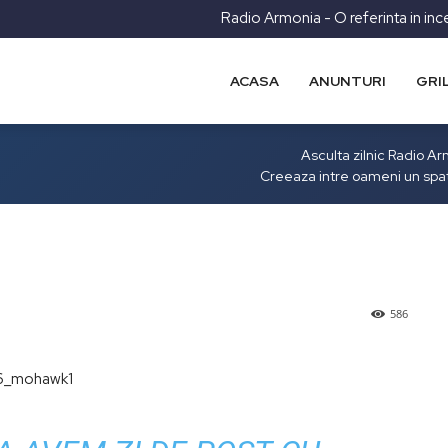
Radio Armonia - O referinta in inc
ACASA
ANUNTURI
GRI
Asculta zilnic Radio A
Creeaza intre oameni un spa
586