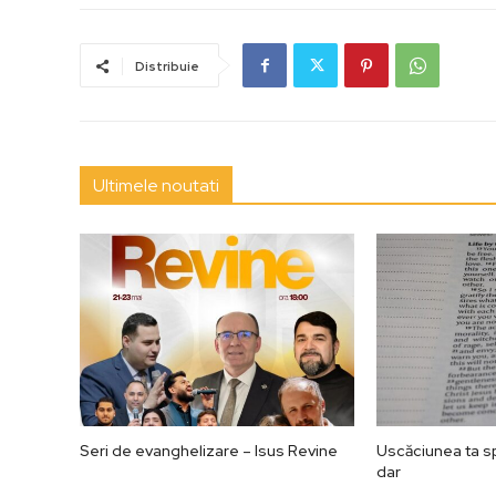
Distribuie
Ultimele noutati
Seri de evanghelizare – Isus Revine
Uscăciunea ta spi
dar