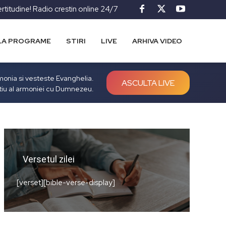
ertitudine! Radio crestin online 24/7
LA PROGRAME
STIRI
LIVE
ARHIVA VIDEO
rmonia si vesteste Evanghelia.
ASCULTA LIVE
tiu al armoniei cu Dumnezeu.
Versetul zilei
[verset][bible-verse-display]