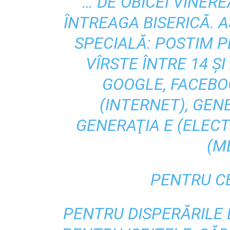
… DE OBICEI VINERE
ÎNTREAGA BISERICĂ. A
SPECIALĂ: POSTIM P
VÎRSTE ÎNTRE 14 ŞI
GOOGLE, FACEBOO
(INTERNET), GENE
GENERAŢIA E (ELECT
(M
PENTRU C
PENTRU DISPERĂRILE L