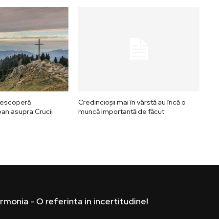
 Descoperă
Credincioșii mai în vârstă au încă o
oan asupra Crucii
muncă importantă de făcut
rmonia - O referinta in incertitudine!