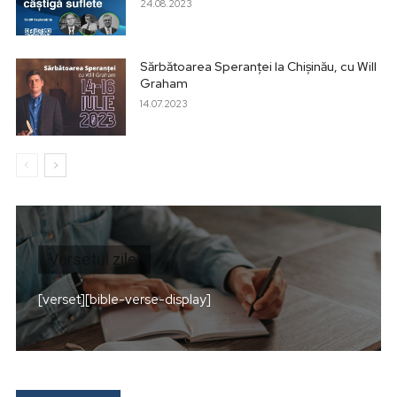
24.08.2023
Sărbătoarea Speranței la Chișinău, cu Will
Graham
14.07.2023
Versetul zilei
[verset][bible-verse-display]