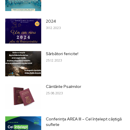
2024
31.12.2023
Sărbători fericite!
25.12.2023
Cântările Psalmilor
25.08.2023
Conferința AREA III – Cel înțelept câștigă
suflete