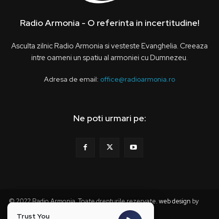
Radio Armonia - O referinta in incertitudine!
Asculta zilnic Radio Armonia si vesteste Evanghelia. Creeaza
intre oameni un spatiu al armoniei cu Dumnezeu.
Adresa de email:
office@radioarmonia.ro
Ne poti urmari pe:
© 2022 Radio Armonia. Toate drepturile rezervate.
web design
by
webzz
Trust You