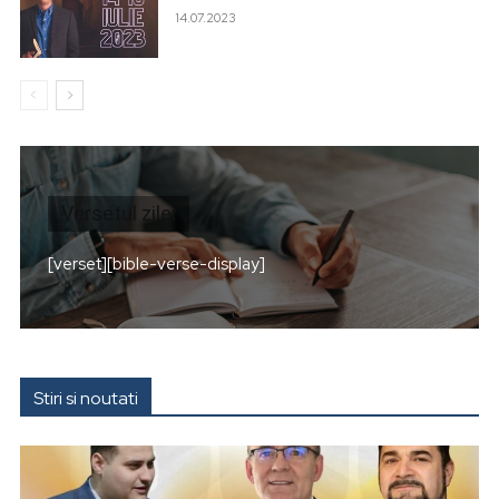
14.07.2023
Versetul zilei
[verset][bible-verse-display]
Stiri si noutati