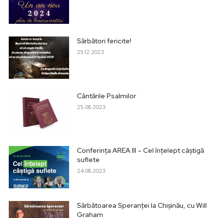
Sărbători fericite!
25.12.2023
Cântările Psalmilor
25.08.2023
Conferința AREA III – Cel înțelept câștigă
suflete
24.08.2023
Sărbătoarea Speranței la Chișinău, cu Will
Graham