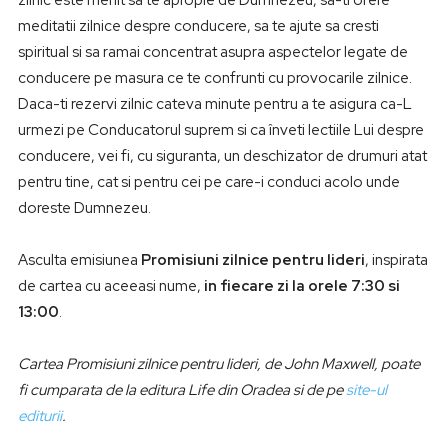
zilnic este menit sa te apropie de Dumnezeu, sa-ti ofere
meditatii zilnice despre conducere, sa te ajute sa cresti
spiritual si sa ramai concentrat asupra aspectelor legate de
conducere pe masura ce te confrunti cu provocarile zilnice.
Daca-ti rezervi zilnic cateva minute pentru a te asigura ca-L
urmezi pe Conducatorul suprem si ca înveti lectiile Lui despre
conducere, vei fi, cu siguranta, un deschizator de drumuri atat
pentru tine, cat si pentru cei pe care-i conduci acolo unde
doreste Dumnezeu.
Asculta emisiunea
Promisiuni zilnice pentru lideri
, inspirata
de cartea cu aceeasi nume,
in fiecare zi la orele 7:30 si
13:00
.
Cartea Promisiuni zilnice pentru lideri, de John Maxwell, poate
fi cumparata de la editura Life din Oradea si de pe
site-ul
editurii
.