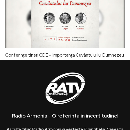
Conferințe tineri CDE – Importanța Cuvântului lui Dumnezeu
Radio Armonia - O referinta in incertitudine!
Asculta zilnic Radio Armonia si vesteste Evanghelia. Creeaza