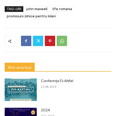
TAG-URI
john maxwell
life romania
promisiuni zilnice pentru lideri
Alte anunturi
Conferința Fii Altfel
23.08.2024
2024
31.12.2023