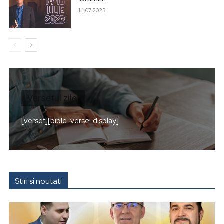
14.07.2023
Versetul zilei
[verset][bible-verse-display]
Stiri si noutati