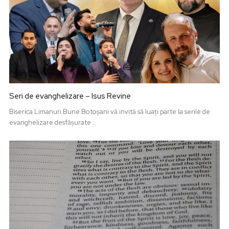
Seri de evanghelizare – Isus Revine
Biserica Limanuri Bune Botoșani vă invită să luați parte la serile de
evanghelizare desfășurate...