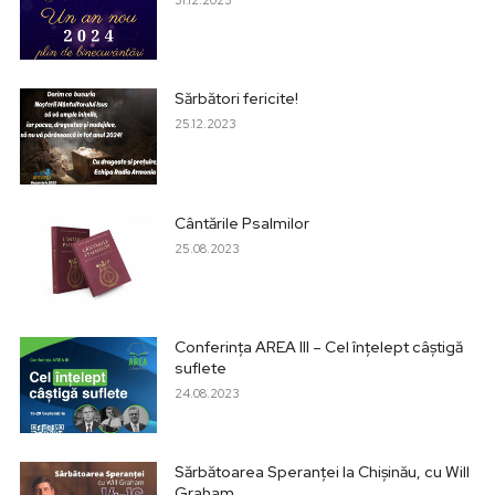
Sărbători fericite!
25.12.2023
Cântările Psalmilor
25.08.2023
Conferința AREA III – Cel înțelept câștigă
suflete
24.08.2023
Sărbătoarea Speranței la Chișinău, cu Will
Graham