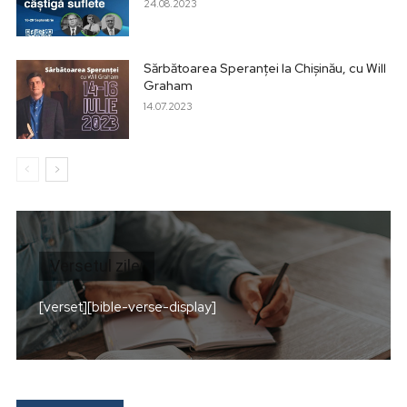
24.08.2023
Sărbătoarea Speranței la Chișinău, cu Will
Graham
14.07.2023
Versetul zilei
[verset][bible-verse-display]