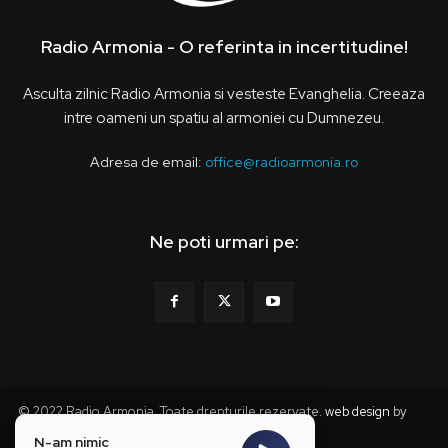
Radio Armonia - O referinta in incertitudine!
Asculta zilnic Radio Armonia si vesteste Evanghelia. Creeaza
intre oameni un spatiu al armoniei cu Dumnezeu.
Adresa de email:
office@radioarmonia.ro
Ne poti urmari pe:
© 2022 Radio Armonia. Toate drepturile rezervate.
web design
by
webzz
N-am nimic