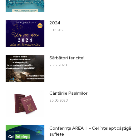
2024
31.12.2023
Sărbători fericite!
25.12.2023
Cântările Psalmilor
25.08.2023
Conferința AREA III – Cel înțelept câștigă
suflete