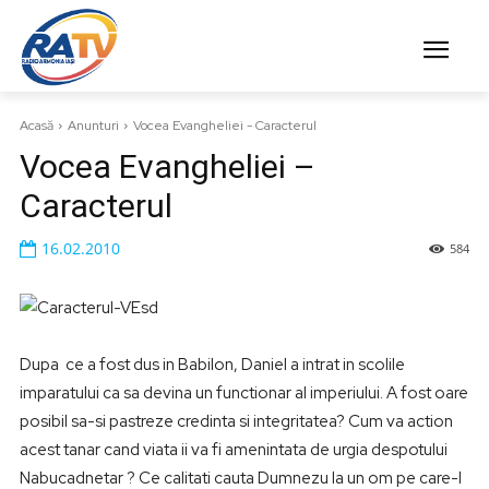
Acasă
Anunturi
Vocea Evangheliei - Caracterul
Vocea Evangheliei –
Caracterul
16.02.2010
584
Dupa ce a fost dus in Babilon, Daniel a intrat in scolile
imparatului ca sa devina un functionar al imperiului. A fost oare
posibil sa-si pastreze credinta si integritatea? Cum va action
acest tanar cand viata ii va fi amenintata de urgia despotului
Nabucadnetar ? Ce calitati cauta Dumnezu la un om pe care-l