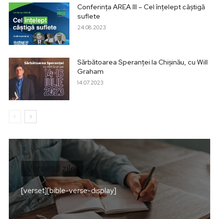
Conferința AREA III – Cel înțelept câștigă
suflete
24.08.2023
Sărbătoarea Speranței la Chișinău, cu Will
Graham
14.07.2023
Versetul zilei
[verset][bible-verse-display]