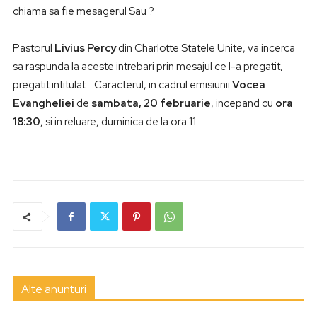
chiama sa fie mesagerul Sau ?
Pastorul
Livius Percy
din Charlotte Statele Unite, va incerca
sa raspunda la aceste intrebari prin mesajul ce l-a pregatit,
pregatit intitulat : Caracterul, in cadrul emisiunii
Vocea
Evangheliei
de
sambata, 20 februarie
, incepand cu
ora
18:30
, si in reluare, duminica de la ora 11.
Alte anunturi