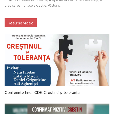
Smartphone-ul a reformat aproape fiecare dimensiune a vieții, iar
predicarea nu face excepție. Păstorii...
Resurse video
Conferințe tineri CDE: Creștinul și toleranța