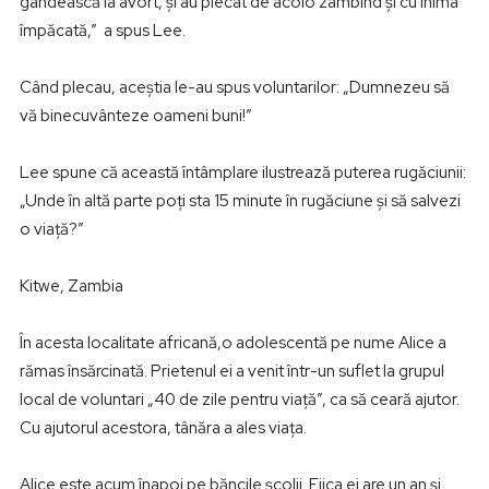
gândească la avort, şi au plecat de acolo zâmbind şi cu inima
împăcată,” a spus Lee.
Când plecau, aceştia le-au spus voluntarilor: „Dumnezeu să
vă binecuvânteze oameni buni!”
Lee spune că această întâmplare ilustrează puterea rugăciunii:
„Unde în altă parte poţi sta 15 minute în rugăciune şi să salvezi
o viaţă?”
Kitwe, Zambia
În acesta localitate africană,o adolescentă pe nume Alice a
rămas însărcinată. Prietenul ei a venit într-un suflet la grupul
local de voluntari „40 de zile pentru viaţă”, ca să ceară ajutor.
Cu ajutorul acestora, tânăra a ales viaţa.
Alice este acum înapoi pe băncile şcolii. Fiica ei are un an şi