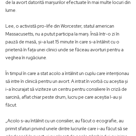
de la avort datorită marşurilor efectuate în mai multe locuri din
lume.
Lee, o activistă pro-life din Worcester, statul american
Massacusetts, nu a putut participa la marş. Însă într-o zi în
pauză de masă, şi-a luat 15 minute în care s-a întâlnit cu o
prietenă în faţa unei clinici unde se făceau avorturi pentru a
veghea în rugăciune.
În timpul în care a stat acolo a întâlnit un cuplu care intenţionau
să intre în clinică pentru un avort. A intrat în vorbă cu aceştia şi
i-a încurajat să viziteze un centru pentru consiliere în criză de
sarcină, aflat chiar peste drum, lucru pe care aceştia l-au şi
făcut.
„Acolo s-au întâlnit cu un consilier, au făcut o ecografie, au
primit sfaturi privind unele dintre lucrurile care i-au făcut să se