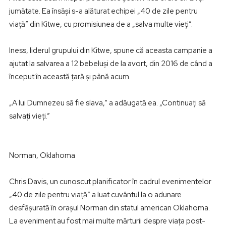
jumătate. Ea însăşi s-a alăturat echipei „40 de zile pentru
viaţă” din Kitwe, cu promisiunea de a „salva multe vieţi”.
Iness, liderul grupului din Kitwe, spune că aceasta campanie a
ajutat la salvarea a 12 bebeluşi de la avort, din 2016 de când a
început în această ţară şi până acum.
„A lui Dumnezeu să fie slava,” a adăugată ea. „Continuaţi să
salvaţi vieţi.”
Norman, Oklahoma
Chris Davis, un cunoscut planificator în cadrul evenimentelor
„40 de zile pentru viaţă” a luat cuvântul la o adunare
desfăşurată în oraşul Norman din statul american Oklahoma.
La eveniment au fost mai multe mărturii despre viaţa post-