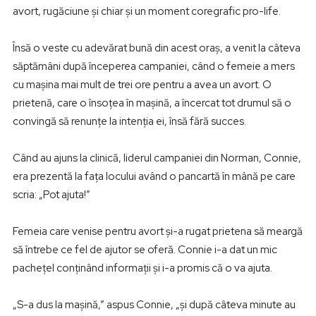
avort, rugăciune şi chiar şi un moment coregrafic pro-life.
Însă o veste cu adevărat bună din acest oraş, a venit la câteva
săptămâni după începerea campaniei, când o femeie a mers
cu maşina mai mult de trei ore pentru a avea un avort. O
prietenă, care o însoţea în maşină, a încercat tot drumul să o
convingă să renunţe la intenţia ei, însă fără succes.
Când au ajuns la clinică, liderul campaniei din Norman, Connie,
era prezentă la faţa locului având o pancartă în mână pe care
scria: „Pot ajuta!”
Femeia care venise pentru avort şi-a rugat prietena să meargă
să întrebe ce fel de ajutor se oferă. Connie i-a dat un mic
pacheţel conţinând informaţii şi i-a promis că o va ajuta.
„S-a dus la maşină,” aspus Connie, „şi după câteva minute au