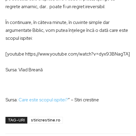
regrete amarnic, dar… poate fi un regret ireversibil.
În continuare, în câteva minute, în cuvinte simple dar
argumentate Biblic, vom putea înțelege încă o dată care este
scopul ispitei:
[youtube https://www.youtube.com/watch?v=dyx93BNagTA]
Sursa: Vlad Breană
Sursa:
Care este scopul ispitei?
” – Stiri crestine
TAG-URI
stiricrestine.ro