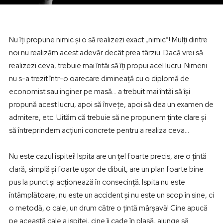
Nu îți propune nimic și o să realizezi exact „nimic”! Mulți dintre
noi nu realizăm acest adevăr decât prea târziu. Dacă vrei să
realizezi ceva, trebuie mai întâi să îți propui acel lucru. Nimeni
nu s-a trezit într-o oarecare dimineață cu o diplomă de
economist sau inginer pe masă… a trebuit mai întâi să își
propună acest lucru, apoi să învețe, apoi să dea un examen de
admitere, etc. Uităm că trebuie să ne propunem ținte clare și
să întreprindem acțiuni concrete pentru a realiza ceva…
Nu este cazul ispitei! Ispita are un țel foarte precis, are o țintă
clară, simplă și foarte ușor de dibuit, are un plan foarte bine
pus la punct și acționează în consecință. Ispita nu este
întâmplătoare, nu este un accident și nu este un scop în sine, ci
o metodă, o cale, un drum către o țintă mârșavă! Cine apucă
pe această cale a ispitei, cine îi cade în plasă, ajunge să