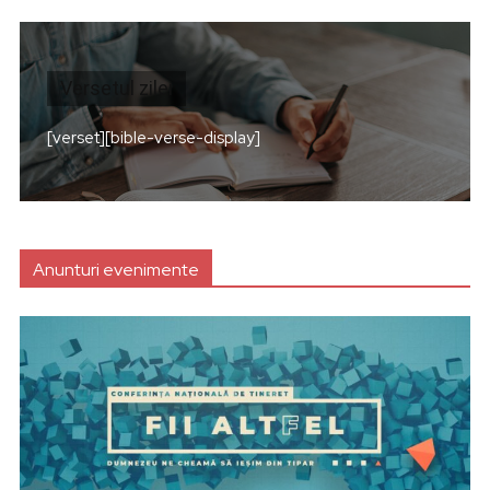
Versetul zilei
[verset][bible-verse-display]
Anunturi evenimente