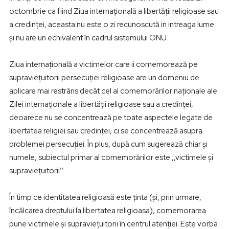
octombrie ca fiind Ziua internațională a libertății religioase sau
a credinței, aceasta nu este o zi recunoscută in intreaga lume
și nu are un echivalent în cadrul sistemului ONU.
Ziua internațională a victimelor care ii comemorează pe
supraviețuitorii persecuției religioase are un domeniu de
aplicare mai restrâns decât cel al comemorărilor naționale ale
Zilei internaționale a libertății religioase sau a credinței,
deoarece nu se concentrează pe toate aspectele legate de
libertatea religiei sau credinței, ci se concentrează asupra
problemei persecuției. În plus, după cum sugerează chiar și
numele, subiectul primar al comemorărilor este ,,victimele și
supraviețuitorii’’.
În timp ce identitatea religioasă este ținta (și, prin urmare,
încălcarea dreptului la libertatea religioasa), comemorarea
pune victimele și supraviețuitorii în centrul atenției. Este vorba