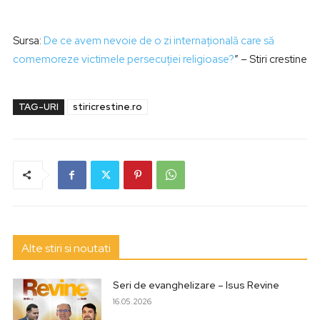
Sursa:
De ce avem nevoie de o zi internațională care să
comemoreze victimele persecuției religioase?
” – Stiri crestine
TAG-URI
stiricrestine.ro
Alte stiri si noutati
Seri de evanghelizare – Isus Revine
16.05.2026