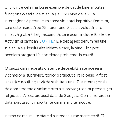
Unul dintre cele mai bune exemple de cât de bine ar putea
funcționa o astfel de zi anuală a ONU vine de la Ziua
internațională pentru eliminarea violenței împotriva femeilor,
care este marcată pe 25 noiembrie. Ziua a evoluat într-o
inițiativă globală, larg răspândită, care acum include 16 zile de
Activism și campanii ,,
UNiTE
”. Ele depășesc denumirea unei
zile anuale și inspiră alte inițiative care, la rândul lor, pot
accelera progresul în abordarea problemei în cauză.
O cauză care necesită o atenție deosebită este aceea a
victimelor și supraviețuitorilor persecuției religioase. A fost
lansată o nouă inițiativă de stabilire a unei Zile Internaționale
de comemorare a victimelor și a supraviețuitorilor persecuției
religioase. A fost propusă data de 3 august. Comemorarea și
data exactă sunt importante din mai multe motive.
În timp ce mai multe state din întreaga lume marchează 27