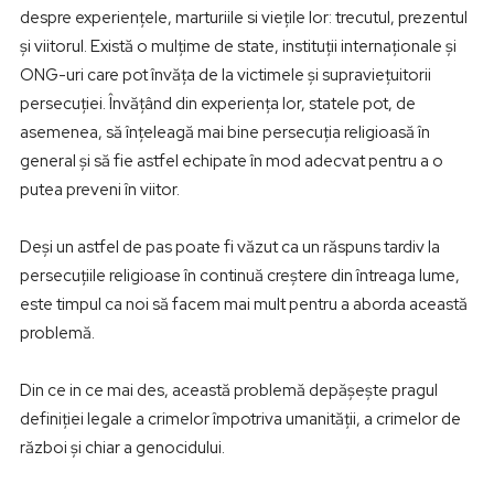
despre experiențele, marturiile si viețile lor: trecutul, prezentul
și viitorul. Există o mulțime de state, instituții internaționale și
ONG-uri care pot învăța de la victimele și supraviețuitorii
persecuției. Învățând din experiența lor, statele pot, de
asemenea, să înțeleagă mai bine persecuția religioasă în
general și să fie astfel echipate în mod adecvat pentru a o
putea preveni în viitor.
Deși un astfel de pas poate fi văzut ca un răspuns tardiv la
persecuțiile religioase în continuă creștere din întreaga lume,
este timpul ca noi să facem mai mult pentru a aborda această
problemă.
Din ce in ce mai des, această problemă depășește pragul
definiției legale a crimelor împotriva umanității, a crimelor de
război și chiar a genocidului.