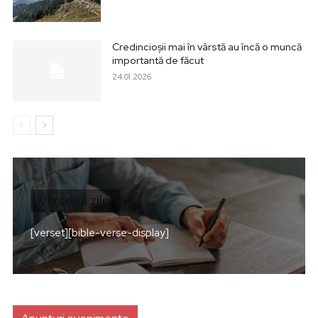
Credincioșii mai în vârstă au încă o muncă
importantă de făcut
24.01.2026
Versetul zilei
[verset][bible-verse-display]