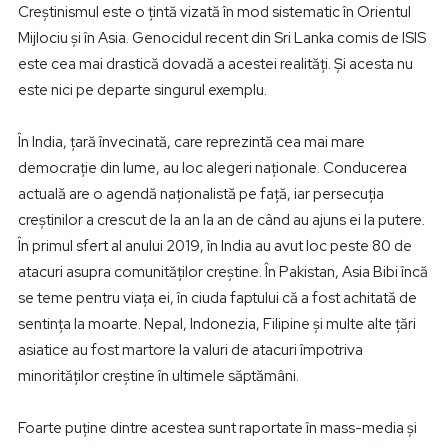
Creștinismul este o țintă vizată în mod sistematic în Orientul
Mijlociu și în Asia. Genocidul recent din Sri Lanka comis de ISIS
este cea mai drastică dovadă a acestei realități. Și acesta nu
este nici pe departe singurul exemplu.
În India, țară învecinată, care reprezintă cea mai mare
democrație din lume, au loc alegeri naționale. Conducerea
actuală are o agendă naționalistă pe față, iar persecuția
creștinilor a crescut de la an la an de când au ajuns ei la putere.
În primul sfert al anului 2019, în India au avut loc peste 80 de
atacuri asupra comunităților creștine. În Pakistan, Asia Bibi încă
se teme pentru viața ei, în ciuda faptului că a fost achitată de
sentința la moarte. Nepal, Indonezia, Filipine și multe alte țări
asiatice au fost martore la valuri de atacuri împotriva
minorităților creștine în ultimele săptămâni.
Foarte puține dintre acestea sunt raportate în mass-media și