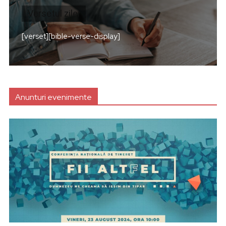
Versetul zilei
[verset][bible-verse-display]
Anunturi evenimente