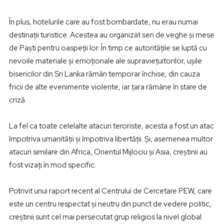
În plus, hotelurile care au fost bombardate, nu erau numai
destinații turistice. Acestea au organizat seri de veghe și mese
de Paști pentru oaspeții lor. În timp ce autoritățile se luptă cu
nevoile materiale și emoționale ale supraviețuitorilor, ușile
bisericilor din Sri Lanka rămân temporar închise, din cauza
fricii de alte evenimente violente, iar țara rămâne în stare de
criză.
La fel ca toate celelalte atacuri teroriste, acesta a fost un atac
împotriva umanității și împotriva libertății. Și, asemenea multor
atacuri similare din Africa, Orientul Mijlociu și Asia, creștinii au
fost vizați în mod specific.
Potrivit unui raport recent al Centrului de Cercetare PEW, care
este un centru respectat și neutru din punct de vedere politic,
creștinii sunt cel mai persecutat grup religios la nivel global.