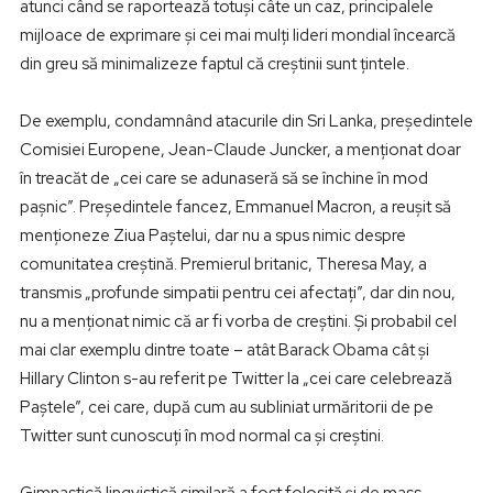
atunci când se raportează totuși câte un caz, principalele
mijloace de exprimare și cei mai mulți lideri mondial încearcă
din greu să minimalizeze faptul că creștinii sunt țintele.
De exemplu, condamnând atacurile din Sri Lanka, președintele
Comisiei Europene, Jean-Claude Juncker, a menționat doar
în treacăt de „cei care se adunaseră să se închine în mod
pașnic”. Președintele fancez, Emmanuel Macron, a reușit să
menționeze Ziua Paștelui, dar nu a spus nimic despre
comunitatea creștină. Premierul britanic, Theresa May, a
transmis „profunde simpatii pentru cei afectați”, dar din nou,
nu a menționat nimic că ar fi vorba de creștini. Și probabil cel
mai clar exemplu dintre toate – atât Barack Obama cât și
Hillary Clinton s-au referit pe Twitter la „cei care celebrează
Paștele”, cei care, după cum au subliniat urmăritorii de pe
Twitter sunt cunoscuți în mod normal ca și creștini.