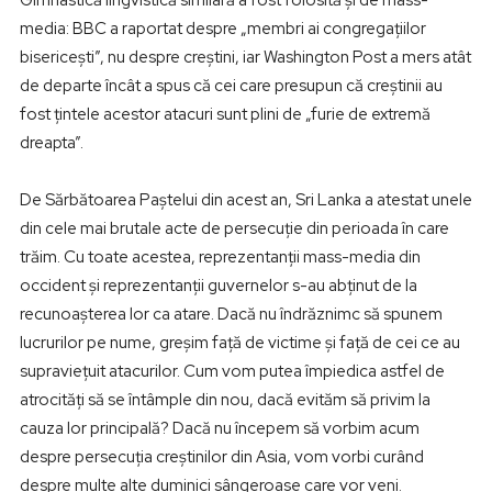
Gimnastică lingvistică similară a fost folosită și de mass-
media: BBC a raportat despre „membri ai congregațiilor
bisericești”, nu despre creștini, iar Washington Post a mers atât
de departe încât a spus că cei care presupun că creștinii au
fost țintele acestor atacuri sunt plini de „furie de extremă
dreapta”.
De Sărbătoarea Paștelui din acest an, Sri Lanka a atestat unele
din cele mai brutale acte de persecuție din perioada în care
trăim. Cu toate acestea, reprezentanții mass-media din
occident și reprezentanții guvernelor s-au abținut de la
recunoașterea lor ca atare. Dacă nu îndrăznimc să spunem
lucrurilor pe nume, greșim față de victime și față de cei ce au
supraviețuit atacurilor. Cum vom putea împiedica astfel de
atrocități să se întâmple din nou, dacă evităm să privim la
cauza lor principală? Dacă nu începem să vorbim acum
despre persecuția creștinilor din Asia, vom vorbi curând
despre multe alte duminici sângeroase care vor veni.