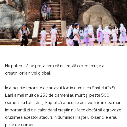
Nu putem să ne prefacem că nu există o persecuție a
creștinilor la nivel global.
În atacurile teroriste ce au avut loc în duminica Paștelui în Sri
Lanka mai mult de 253 de oameni au murit și peste 500
oameni au fost răniți. Faptul că atacurile au avut loc în cea mai
importantă zi din calendarul creștin nu face decât să agraveze
cruzimea acestor atacuri. În duminica Paștelui bisericile erau
pline de oameni.