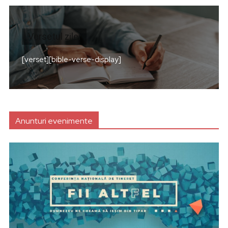
Versetul zilei
[verset][bible-verse-display]
Anunturi evenimente