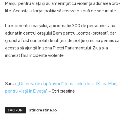
Marșul pentru Viață și au amenințat cu violența adunarea pro-
life. Aceasta a forțat poliția să creeze o zonă de securitate.
La momentul marșului, aproximativ 300 de persoane s-au
adunat în centrul orașului Bern pentru „contra-protest”, dar
grupul a fost controlat de ofițerii de poliție și nu au permis ca
aceștia să ajungă în zona Pieței Parlamentului. Ziua s-a
încheiat fără incidente violente.
Sursa:
„Durerea de după avort” tema celui de-al IX-lea Marș
pentru Viață în Elveția
” – Stiri crestine
TAG-URI
stiricrestine.ro