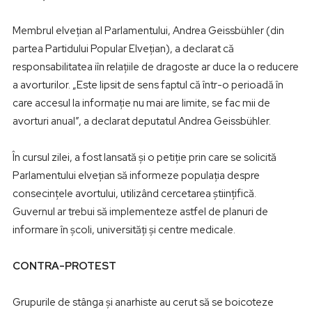
Membrul elvețian al Parlamentului, Andrea Geissbühler (din
partea Partidului Popular Elvețian), a declarat că
responsabilitatea iîn relațiile de dragoste ar duce la o reducere
a avorturilor. „Este lipsit de sens faptul că într-o perioadă în
care accesul la informație nu mai are limite, se fac mii de
avorturi anual”, a declarat deputatul Andrea Geissbühler.
În cursul zilei, a fost lansată și o petiție prin care se solicită
Parlamentului elvețian să informeze populația despre
consecințele avortului, utilizând cercetarea științifică.
Guvernul ar trebui să implementeze astfel de planuri de
informare în școli, universități și centre medicale.
CONTRA-PROTEST
Grupurile de stânga și anarhiste au cerut să se boicoteze