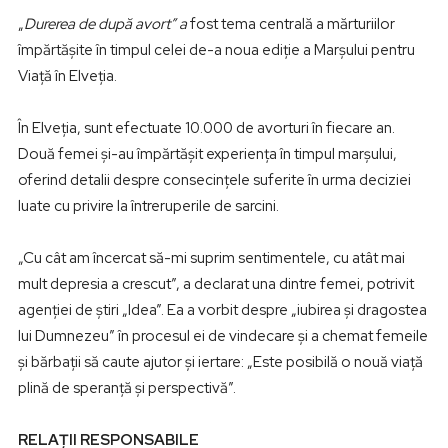
„
Durerea de după avort” a
fost tema centrală a mărturiilor
împărtășite în timpul celei de-a noua ediție a Marșului pentru
Viață în Elveția.
În Elveția, sunt efectuate 10.000 de avorturi în fiecare an.
Două femei și-au împărtășit experiența în timpul marșului,
oferind detalii despre consecințele suferite în urma deciziei
luate cu privire la întreruperile de sarcini.
„Cu cât am încercat să-mi suprim sentimentele, cu atât mai
mult depresia a crescut”, a declarat una dintre femei, potrivit
agenției de știri „Idea”. Ea a vorbit despre „iubirea și dragostea
lui Dumnezeu” în procesul ei de vindecare și a chemat femeile
și bărbații să caute ajutor și iertare: „Este posibilă o nouă viață
plină de speranță și perspectivă”.
RELAȚII RESPONSABILE