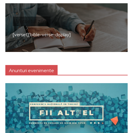
Versetul zilei
[verset][bible-verse-display]
Anunturi evenimente