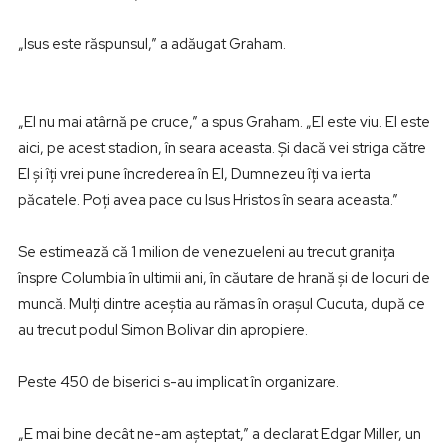
„Isus este răspunsul,” a adăugat Graham.
„El nu mai atârnă pe cruce,” a spus Graham. „El este viu. El este
aici, pe acest stadion, în seara aceasta. Şi dacă vei striga către
El şi îţi vrei pune încrederea în El, Dumnezeu îţi va ierta
păcatele. Poţi avea pace cu Isus Hristos în seara aceasta.”
Se estimează că 1 milion de venezueleni au trecut graniţa
înspre Columbia în ultimii ani, în căutare de hrană şi de locuri de
muncă. Mulţi dintre aceştia au rămas în oraşul Cucuta, după ce
au trecut podul Simon Bolivar din apropiere.
Peste 450 de biserici s-au implicat în organizare.
„E mai bine decât ne-am aşteptat,” a declarat Edgar Miller, un