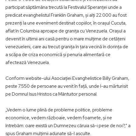
participat săptămâna trecută la Festivalul Speranţei unde a
predicat evanghelistul Franklin Graham, şi alţi 22.000 au fost
prezenţi la une eveniment destinat copiilor, în oraşul Cucuta,
aflat în Columbia aproape de graniţa cu Venezuela. Oraşul a
devenit în ultimii ani casă pentru o mare mulţime de cetățeni
venezueleni, care au trecut graniţa în ţara vecină în dorinţa de
a scăpa de criza economică şi penuria alimentară ce
afectează Venezuela.
Conform website-ului Asociaţiei Evanghelistice Billy Graham,
peste 7.550 de persoane au venit în față, unde l-au mărturisit
pe Domnul Isus Hristos ca Mântuitor personal.
„Vedem o lume plină de probleme politice, probleme
economice, vedem războaie, vedem foamete, şi ne
întrebăm: oare există un Dumnezeu căruia să-i pese de noi?,” a
spus Graham mulţimii adunate să-l asculte.