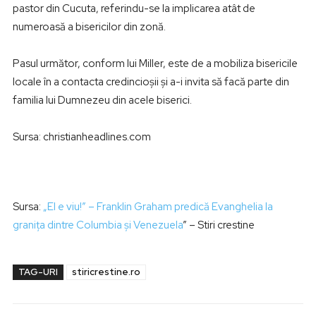
pastor din Cucuta, referindu-se la implicarea atât de
numeroasă a bisericilor din zonă.
Pasul următor, conform lui Miller, este de a mobiliza bisericile
locale în a contacta credincioşii şi a-i invita să facă parte din
familia lui Dumnezeu din acele biserici.
Sursa: christianheadlines.com
Sursa:
„El e viu!” – Franklin Graham predică Evanghelia la
graniţa dintre Columbia şi Venezuela
” – Stiri crestine
TAG-URI
stiricrestine.ro