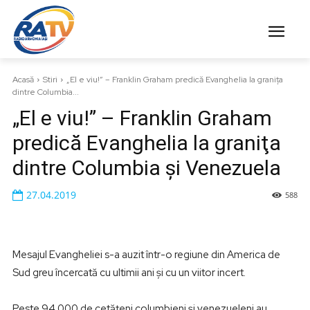
Acasă
Stiri
„El e viu!” – Franklin Graham predică Evanghelia la graniţa
dintre Columbia...
„El e viu!” – Franklin Graham
predică Evanghelia la graniţa
dintre Columbia şi Venezuela
27.04.2019
588
Mesajul Evangheliei s-a auzit într-o regiune din America de
Sud greu încercată cu ultimii ani și cu un viitor incert.
Peste 94.000 de cetăţeni columbieni şi venezueleni au