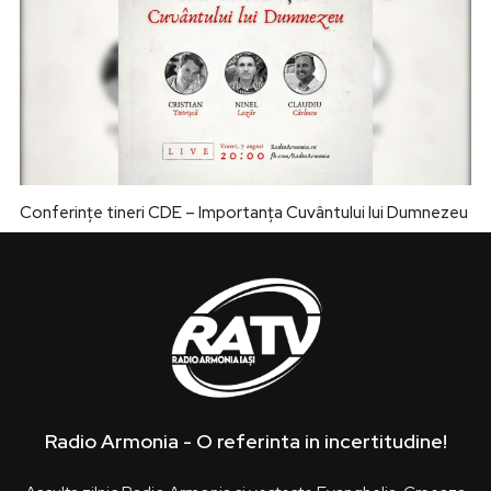
Conferințe tineri CDE – Importanța Cuvântului lui Dumnezeu
Radio Armonia - O referinta in incertitudine!