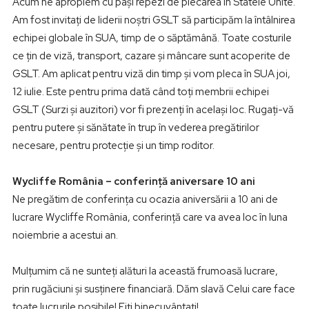
Acum ne apropiem cu pași repezi de plecarea în Statele Unite.
Am fost invitați de liderii noștri GSLT să participăm la întâlnirea
echipei globale în SUA, timp de o săptămână. Toate costurile
ce țin de viză, transport, cazare și mâncare sunt acoperite de
GSLT. Am aplicat pentru viză din timp și vom pleca în SUA joi,
12 iulie. Este pentru prima dată când toți membrii echipei
GSLT (Surzi și auzitori) vor fi prezenți în același loc. Rugați-vă
pentru putere și sănătate în trup în vederea pregătirilor
necesare, pentru protecție și un timp roditor.
Wycliffe România – conferință aniversare 10 ani
Ne pregătim de conferința cu ocazia aniversării a 10 ani de
lucrare Wycliffe România, conferință care va avea loc în luna
noiembrie a acestui an.
Mulțumim că ne sunteți alături la această frumoasă lucrare,
prin rugăciuni și susținere financiară. Dăm slavă Celui care face
toate lucrurile posibile! Fiți binecuvântați!