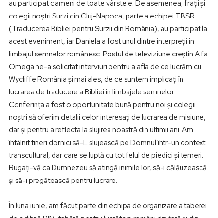
au participat oameni de toate vârstele. De asemenea, frații și
colegii noștri Surzi din Cluj-Napoca, parte a echipei TBSR
(Traducerea Bibliei pentru Surzii din România), au participat la
acest eveniment, iar Daniela a fost unul dintre interpreții în
limbajul semnelor românesc. Postul de televiziune creștin Alfa
Omega ne-a solicitat interviuri pentru a afla de ce lucrăm cu
Wycliffe România și mai ales, de ce suntem implicați în
lucrarea de traducere a Bibliei în limbajele semnelor.
Conferința a fost o oportunitate bună pentru noi și colegii
noștri să oferim detalii celor interesați de lucrarea de misiune,
dar și pentru a reflecta la slujirea noastră din ultimii ani. Am
întâlnit tineri dornici să-L slujească pe Domnul într-un context
transcultural, dar care se luptă cu tot felul de piedici și temeri.
Rugați-vă ca Dumnezeu să atingă inimile lor, să-i călăuzească
și să-i pregătească pentru lucrare.
În luna iunie, am făcut parte din echipa de organizare a taberei