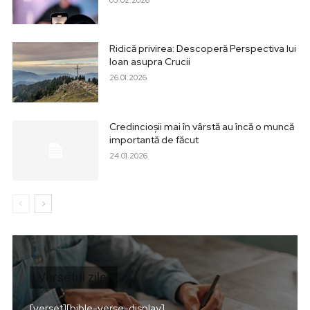
Ridică privirea: Descoperă Perspectiva lui
Ioan asupra Crucii
26.01.2026
Credincioșii mai în vârstă au încă o muncă
importantă de făcut
24.01.2026
Versetul zilei
[verset][bible-verse-display]