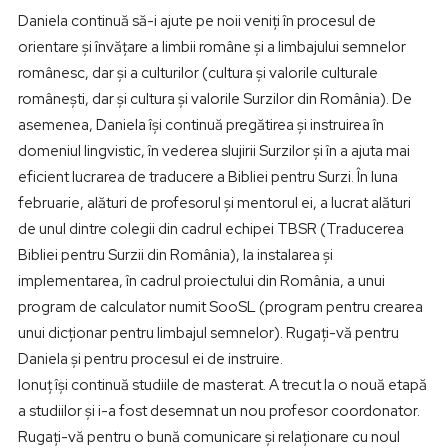
Daniela continuă să-i ajute pe noii veniți în procesul de
orientare și învățare a limbii române și a limbajului semnelor
românesc, dar și a culturilor (cultura și valorile culturale
românești, dar și cultura și valorile Surzilor din România). De
asemenea, Daniela își continuă pregătirea și instruirea în
domeniul lingvistic, în vederea slujirii Surzilor și în a ajuta mai
eficient lucrarea de traducere a Bibliei pentru Surzi. În luna
februarie, alături de profesorul și mentorul ei, a lucrat alături
de unul dintre colegii din cadrul echipei TBSR (Traducerea
Bibliei pentru Surzii din România), la instalarea și
implementarea, în cadrul proiectului din România, a unui
program de calculator numit SooSL (program pentru crearea
unui dicționar pentru limbajul semnelor). Rugați-vă pentru
Daniela și pentru procesul ei de instruire.
Ionuț își continuă studiile de masterat. A trecut la o nouă etapă
a studiilor și i-a fost desemnat un nou profesor coordonator.
Rugați-vă pentru o bună comunicare și relaționare cu noul