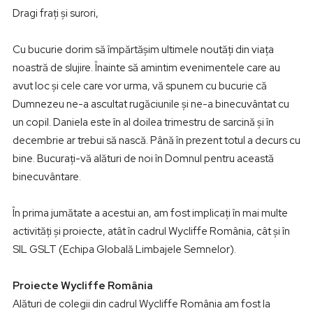
Dragi frați și surori,
Cu bucurie dorim să împărtășim ultimele noutăți din viața
noastră de slujire. Înainte să amintim evenimentele care au
avut loc și cele care vor urma, vă spunem cu bucurie că
Dumnezeu ne-a ascultat rugăciunile și ne-a binecuvântat cu
un copil. Daniela este în al doilea trimestru de sarcină și în
decembrie ar trebui să nască. Până în prezent totul a decurs cu
bine. Bucurați-vă alături de noi în Domnul pentru această
binecuvântare.
În prima jumătate a acestui an, am fost implicați în mai multe
activități și proiecte, atât în cadrul Wycliffe România, cât și în
SIL GSLT (Echipa Globală Limbajele Semnelor).
Proiecte Wycliffe România
Alături de colegii din cadrul Wycliffe România am fost la