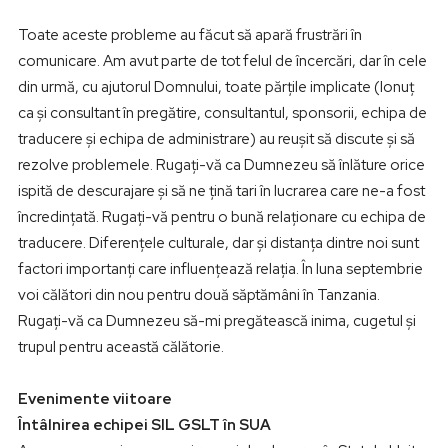
Toate aceste probleme au făcut să apară frustrări în
comunicare. Am avut parte de tot felul de încercări, dar în cele
din urmă, cu ajutorul Domnului, toate părțile implicate (Ionuț
ca și consultant în pregătire, consultantul, sponsorii, echipa de
traducere și echipa de administrare) au reușit să discute și să
rezolve problemele. Rugați-vă ca Dumnezeu să înlăture orice
ispită de descurajare și să ne țină tari în lucrarea care ne-a fost
încredințată. Rugați-vă pentru o bună relaționare cu echipa de
traducere. Diferențele culturale, dar și distanța dintre noi sunt
factori importanți care influențează relația. În luna septembrie
voi călători din nou pentru două săptămâni în Tanzania.
Rugați-vă ca Dumnezeu să-mi pregătească inima, cugetul și
trupul pentru această călătorie.
Evenimente viitoare
Întâlnirea echipei SIL GSLT în SUA