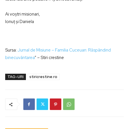
Ai voștri misionari,
Ionuț și Daniela
Sursa:
Jurnal de Misiune – Familia Cuceuan: Răspândind
binecuvântarea
” – Stiri crestine
TAG-URI
stiricrestine.ro