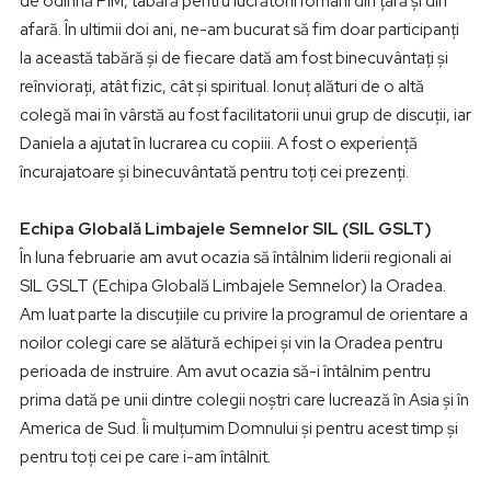
de odihnă PIM, tabără pentru lucrătorii români din țară și din
afară. În ultimii doi ani, ne-am bucurat să fim doar participanți
la această tabără și de fiecare dată am fost binecuvântați și
reînviorați, atât fizic, cât și spiritual. Ionuț alături de o altă
colegă mai în vârstă au fost facilitatorii unui grup de discuții, iar
Daniela a ajutat în lucrarea cu copiii. A fost o experiență
încurajatoare și binecuvântată pentru toți cei prezenți.
Echipa Globală Limbajele Semnelor SIL (SIL GSLT)
În luna februarie am avut ocazia să întâlnim liderii regionali ai
SIL GSLT (Echipa Globală Limbajele Semnelor) la Oradea.
Am luat parte la discuțiile cu privire la programul de orientare a
noilor colegi care se alătură echipei și vin la Oradea pentru
perioada de instruire. Am avut ocazia să-i întâlnim pentru
prima dată pe unii dintre colegii noștri care lucrează în Asia și în
America de Sud. Îi mulțumim Domnului și pentru acest timp și
pentru toți cei pe care i-am întâlnit.