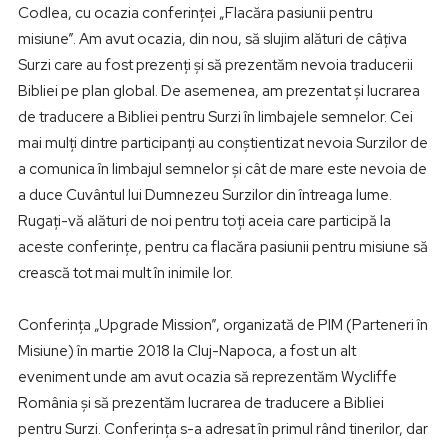
Codlea, cu ocazia conferinței „Flacăra pasiunii pentru
misiune”. Am avut ocazia, din nou, să slujim alături de câțiva
Surzi care au fost prezenți și să prezentăm nevoia traducerii
Bibliei pe plan global. De asemenea, am prezentat și lucrarea
de traducere a Bibliei pentru Surzi în limbajele semnelor. Cei
mai mulți dintre participanți au conștientizat nevoia Surzilor de
a comunica în limbajul semnelor și cât de mare este nevoia de
a duce Cuvântul lui Dumnezeu Surzilor din întreaga lume.
Rugați-vă alături de noi pentru toți aceia care participă la
aceste conferințe, pentru ca flacăra pasiunii pentru misiune să
crească tot mai mult în inimile lor.
Conferința „Upgrade Mission”, organizată de PIM (Parteneri în
Misiune) în martie 2018 la Cluj-Napoca, a fost un alt
eveniment unde am avut ocazia să reprezentăm Wycliffe
România și să prezentăm lucrarea de traducere a Bibliei
pentru Surzi. Conferința s-a adresat în primul rând tinerilor, dar