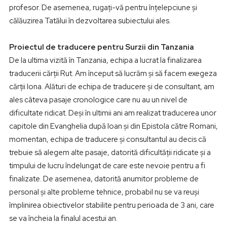
profesor. De asemenea, rugați-vă pentru înțelepciune și
călăuzirea Tatălui în dezvoltarea subiectului ales.
Proiectul de traducere pentru Surzii din Tanzania
De la ultima vizită în Tanzania, echipa a lucrat la finalizarea
traducerii cărții Rut. Am început să lucrăm și să facem exegeza
cărții Iona. Alături de echipa de traducere și de consultant, am
ales câteva pasaje cronologice care nu au un nivel de
dificultate ridicat. Deși în ultimii ani am realizat traducerea unor
capitole din Evanghelia după Ioan și din Epistola către Romani,
momentan, echipa de traducere și consultantul au decis că
trebuie să alegem alte pasaje, datorită dificultății ridicate și a
timpului de lucru îndelungat de care este nevoie pentru a fi
finalizate. De asemenea, datorită anumitor probleme de
personal și alte probleme tehnice, probabil nu se va reuși
împlinirea obiectivelor stabilite pentru perioada de 3 ani, care
se va încheia la finalul acestui an.