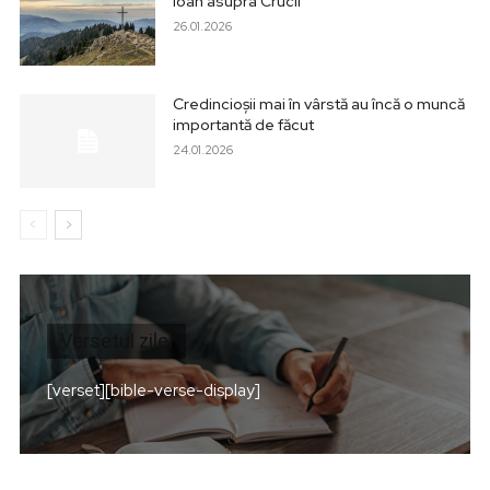
Ioan asupra Crucii
26.01.2026
Credincioșii mai în vârstă au încă o muncă
importantă de făcut
24.01.2026
Versetul zilei
[verset][bible-verse-display]