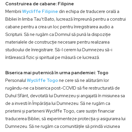
Construirea de cabane: Filipine
Membrii
Wycliffe Filipine
din echipa de traducere orală a
Bibliei în limba Tau’t Bato, lucrează împreună pentru a construi
cabane pentru a crea un loc pentru înregistrarea audio a
Scripturii. Să ne rugăm ca Domnul să pună la dispoziție
materialele de construcție necesare pentru realizarea
studioului de înregistrare. Să-I cerem lui Dumnezeu să-i
întărească fizic și spiritual pe măsură ce lucrează.
Biserica mai puternică în urma pandemiei: Togo
Personalul
Wycliffe Togo
ne cere să ne alăturăm lor
rugându-ne ca biserica post-COVID să fie restructurată de
Duhul Sfânt, devotată lui Dumnezeu și angajată în misiunea sa
de a investi în Împărăția lui Dumnezeu. Să ne rugăm ca
prietenii și partenerii Wycliffe Togo, care susțin financiar
traducerea Bibliei, să experimenteze protecția și asigurarea lui
Dumnezeu. Să ne rugăm ca comunitățile să prindă viziunea