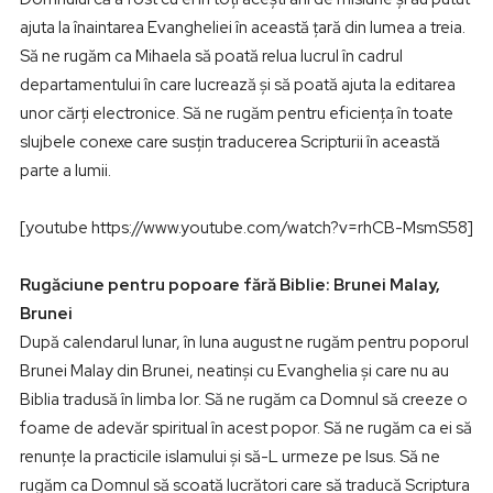
ajuta la înaintarea Evangheliei în această ţară din lumea a treia.
Să ne rugăm ca Mihaela să poată relua lucrul în cadrul
departamentului în care lucrează şi să poată ajuta la editarea
unor cărţi electronice. Să ne rugăm pentru eficienţa în toate
slujbele conexe care susţin traducerea Scripturii în această
parte a lumii.
[youtube https://www.youtube.com/watch?v=rhCB-MsmS58]
Rugăciune pentru popoare fără Biblie: Brunei Malay,
Brunei
După calendarul lunar, în luna august ne rugăm pentru poporul
Brunei Malay din Brunei, neatinși cu Evanghelia și care nu au
Biblia tradusă în limba lor. Să ne rugăm ca Domnul să creeze o
foame de adevăr spiritual în acest popor. Să ne rugăm ca ei să
renunțe la practicile islamului și să-L urmeze pe Isus. Să ne
rugăm ca Domnul să scoată lucrători care să traducă Scriptura