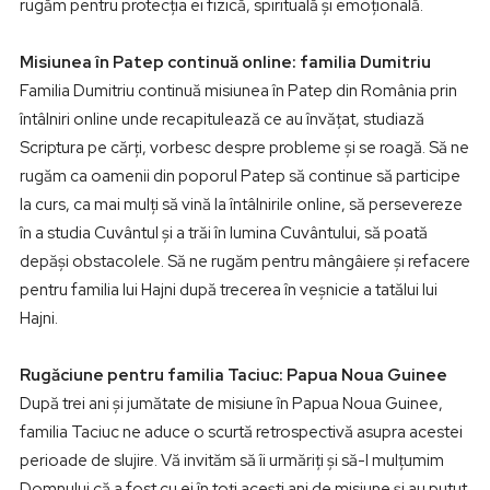
rugăm pentru protecția ei fizică, spirituală și emoțională.
Misiunea în Patep continuă online: familia Dumitriu
Familia Dumitriu continuă misiunea în Patep din România prin
întâlniri online unde recapitulează ce au învățat, studiază
Scriptura pe cărți, vorbesc despre probleme și se roagă. Să ne
rugăm ca oamenii din poporul Patep să continue să participe
la curs, ca mai mulți să vină la întâlnirile online, să persevereze
în a studia Cuvântul și a trăi în lumina Cuvântului, să poată
depăși obstacolele. Să ne rugăm pentru mângâiere și refacere
pentru familia lui Hajni după trecerea în veșnicie a tatălui lui
Hajni.
Rugăciune pentru familia Taciuc: Papua Noua Guinee
După trei ani și jumătate de misiune în Papua Noua Guinee,
familia Taciuc ne aduce o scurtă retrospectivă asupra acestei
perioade de slujire. Vă invităm să îi urmăriți și să-I mulțumim
Domnului că a fost cu ei în toţi aceşti ani de misiune şi au putut