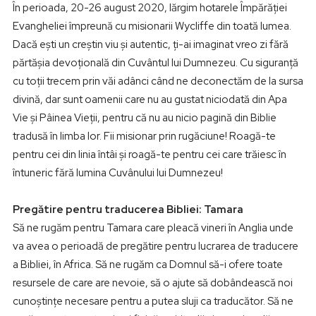
În perioada, 20-26 august 2020, lărgim hotarele Împărăției
Evangheliei împreună cu misionarii Wycliffe din toată lumea.
Dacă ești un creștin viu și autentic, ți-ai imaginat vreo zi fără
părtășia devoțională din Cuvântul lui Dumnezeu. Cu siguranță
cu toții trecem prin văi adânci când ne deconectăm de la sursa
divină, dar sunt oamenii care nu au gustat niciodată din Apa
Vie și Pâinea Vieții, pentru că nu au nicio pagină din Biblie
tradusă în limba lor. Fii misionar prin rugăciune! Roagă-te
pentru cei din linia întâi și roagă-te pentru cei care trăiesc în
întuneric fără lumina Cuvânului lui Dumnezeu!
Pregătire pentru traducerea Bibliei: Tamara
Să ne rugăm pentru Tamara care pleacă vineri în Anglia unde
va avea o perioadă de pregătire pentru lucrarea de traducere
a Bibliei, în Africa. Să ne rugăm ca Domnul să-i ofere toate
resursele de care are nevoie, să o ajute să dobândească noi
cunoștințe necesare pentru a putea sluji ca traducător. Să ne