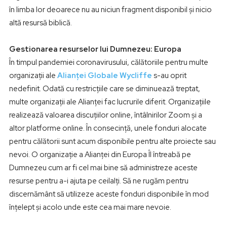
în limba lor deoarece nu au niciun fragment disponibil și nicio
altă resursă biblică.
Gestionarea resurselor lui Dumnezeu: Europa
În timpul pandemiei coronavirusului, călătoriile pentru multe
organizații ale
Alianței Globale Wycliffe
s-au oprit
nedefinit. Odată cu restricțiile care se diminuează treptat,
multe organizații ale Alianței fac lucrurile diferit. Organizațiile
realizează valoarea discuțiilor online, întâlnirilor Zoom și a
altor platforme online. În consecință, unele fonduri alocate
pentru călătorii sunt acum disponibile pentru alte proiecte sau
nevoi. O organizație a Alianței din Europa Îl întreabă pe
Dumnezeu cum ar fi cel mai bine să administreze aceste
resurse pentru a-i ajuta pe ceilalți. Să ne rugăm pentru
discernământ să utilizeze aceste fonduri disponibile în mod
înțelept și acolo unde este cea mai mare nevoie.