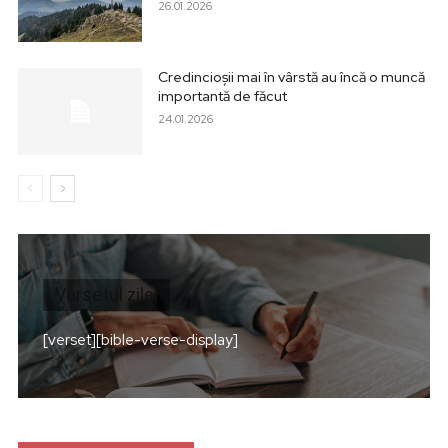
26.01.2026
Credincioșii mai în vârstă au încă o muncă
importantă de făcut
24.01.2026
Versetul zilei
[verset][bible-verse-display]