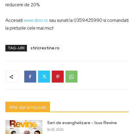
reducere de 20%.
Accesati
www.sbro.ro
sau sunati la 0359425990 si comandati
la preturile cele mai mici!
TAG-URI
stiricrestine.ro
Alte stiri si noutati
Seri de evanghelizare – Isus Revine
16.05.2026