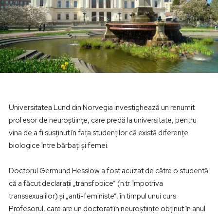
Universitatea Lund din Norvegia investighează un renumit
profesor de neuroștiințe, care predă la universitate, pentru
vina de a fi susţinut în faţa studenţilor că există diferenţe
biologice între bărbaţi şi femei.
Doctorul Germund Hesslow a fost acuzat de către o studentă
că a făcut declaraţii „transfobice” (n.tr. împotriva
transsexualilor) şi „anti-feministe”, în timpul unui curs.
Profesorul, care are un doctorat în neuroștiințe obţinut în anul