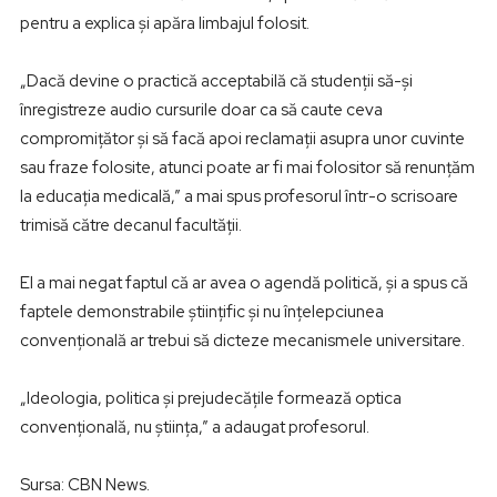
pentru a explica şi apăra limbajul folosit.
„Dacă devine o practică acceptabilă că studenţii să-şi
înregistreze audio cursurile doar ca să caute ceva
compromiţător şi să facă apoi reclamaţii asupra unor cuvinte
sau fraze folosite, atunci poate ar fi mai folositor să renunţăm
la educaţia medicală,” a mai spus profesorul într-o scrisoare
trimisă către decanul facultăţii.
El a mai negat faptul că ar avea o agendă politică, şi a spus că
faptele demonstrabile ştiinţific şi nu înţelepciunea
convenţională ar trebui să dicteze mecanismele universitare.
„Ideologia, politica şi prejudecăţile formează optica
convenţională, nu ştiinţa,” a adaugat profesorul.
Sursa: CBN News.