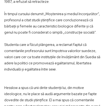
1987, a refuzat să retracteze.
În timpul cursului denumit „Moştenirea şi mediul înconjurător”,
profesorul a citat studii ştiinţifice care concluzionează că
bărbaţii şi femeile au caracteristici biologice diferite şi că
genul nu poate fi considerat o simplă „construcţie socială”.
Studenta care a făcut plângerea, a reclamat faptul că
comentariile profesorului sunt împotriva valorilor suedeze,
valori care cer ca toate instituţiile de învăţământ din Suedia să
adere la politici ce promovează egalitarismul, libertatea
individuală şi egalitatea între sexe.
Hesslow a spus că unii dinte studenţii lui, din motive
ideologice, nu le place să audă argumente bazate pe fapte
dovedite de studii ştiinţifice. El a mai spus că comentariile