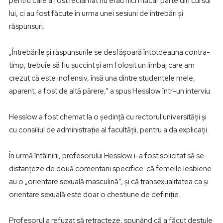
pentru care a fost reclamat nu erau nici măcar parte din cursul
lui, ci au fost făcute în urma unei sesiuni de întrebări şi
răspunsuri.
„Întrebările şi răspunsurile se desfăşoară întotdeauna contra-
timp, trebuie să fiu succint şi am folosit un limbaj care am
crezut că este inofensiv, însă una dintre studentele mele,
aparent, a fost de altă părere,” a spus Hesslow într-un interviu.
Hesslow a fost chemat la o şedinţă cu rectorul universităţii şi
cu consiliul de administraţie al facultăţii, pentru a da explicaţii.
În urmă întâlnirii, profesorului Hesslow i-a fost solicitat să se
distanţeze de două comentarii specifice: că femeile lesbiene
au o „orientare sexuală masculină”, şi că transexualitatea ca şi
orientare sexuală este doar o chestiune de definiţie.
Profesorul a refuzat să retracteze, spunând că a făcut destule