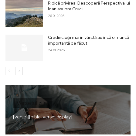
Ridică privirea: Descoperă Perspectiva lui
Ioan asupra Crucii
26.01.2026
Credincioșii mai în vârstă au încă o muncă
importantă de făcut
24.01.2026
Versetul zilei
[verset][bible-verse-display]