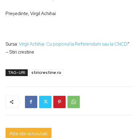
Președinte, Virgil Achihai
Sursa:
Virgil Achihai: Cu poporul la Referendum sau la CNCD
”
– Stiri crestine
TAG-URI
stiricrestine.ro
Alte stiri si noutati