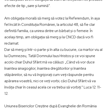
efecte de tip „sare și lumină”.
Am obligația morală să merg să votez la Referendum, în așa
fel încât în Constituția României, la articolul 48, să fie clar
definită familia, ca unirea dintre un bărbat și o femeie. În
același timp, am obligația să merg și la CNCD dacă voi fi
reclamat.
Dar să merg și într-o parte și în alta cu bucurie, ca martor viu al
lui Dumnezeu, Tatăl Domnului Isus Hristos și ce voi spune
acolo chiar Duhul Sfânt mă va călăuzi: „Când vă vor duce
înaintea sinagogilor, înaintea dregătorilor şi înaintea
stăpânirilor, să nu vă îngrijoraţi cum veţi răspunde pentru
apărarea voastră, nici ce veţi vorbi; căci Duhul Sfânt vă va
învăţa chiar în ceasul acela ce va trebui să vorbiţi.” Luca 12: 11-
12.
Uniunea Bisericilor Creștine după Evanghelie din România