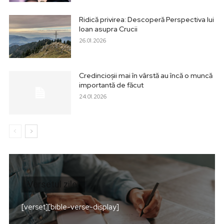
Ridică privirea: Descoperă Perspectiva lui
Ioan asupra Crucii
26.01.2026
Credincioșii mai în vârstă au încă o muncă
importantă de făcut
24.01.2026
Versetul zilei
[verset][bible-verse-display]