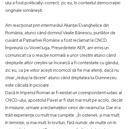
ului a fost politically-correct, zic eu, în contextul democrației
originale românești.
Am reacționat prin intermediul Alianței Evanghelice din
România, atunci când domnul Vasile Bănescu, purtător de
cuvânt al Patriarhiei Române a fost reclamat la CNCD.
Împreună cu Viorel Iuga, Președintele AER, am emis un
comunicat ca o reacție normală a unor creștini atunci când
drepturile altor creștini se încearcă a fi contestate cu gândul,
zic eu, ca pe viitor acești incomozi să fie mai atenți, dacă nu
chiar „reduși la tăcere” atunci când dreptatea lui Dumnezeu
este călcată în picioare.
Dacă în Imperiul Roman ar fi existat un corespondent iudaic al
CNCD-ului, apostolul Pavel ar fi stat mai mult pe acolo, decât
în misiune, urmare a reclamațiilor celor din neamul lui. Dar el a
trăit experiențe cu mult mai cumplite. „În osteneli, şi mai mult;
în temniţe, şi mai mult; în lovituri, fără număr; de multe ori în