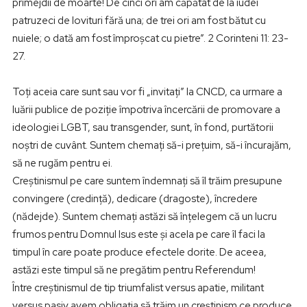
primejdii de moarte! De cinci ori am căpătat de la iudei
patruzeci de lovituri fără una; de trei ori am fost bătut cu
nuiele; o dată am fost împroşcat cu pietre”. 2 Corinteni 11: 23-
27.
Toți aceia care sunt sau vor fi „invitați” la CNCD, ca urmare a
luării publice de poziție împotriva încercării de promovare a
ideologiei LGBT, sau transgender, sunt, în fond, purtătorii
noștri de cuvânt. Suntem chemați să-i prețuim, să-i încurajăm,
să ne rugăm pentru ei.
Creștinismul pe care suntem îndemnați să îl trăim presupune
convingere (credință), dedicare (dragoste), încredere
(nădejde). Suntem chemați astăzi să înțelegem că un lucru
frumos pentru Domnul Isus este și acela pe care îl faci la
timpul în care poate produce efectele dorite. De aceea,
astăzi este timpul să ne pregătim pentru Referendum!
Între creștinismul de tip triumfalist versus apatie, militant
versus pasiv avem obligația să trăim un creștinism ce produce